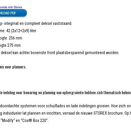
lip- inlegmat en compleet deksel vaststaand.
me: 42 (2x12+2x9) liter
gte: 256 mm
oogte 275 mm
 deksel kan achter bovenste front plaatsbesparend gemonteerd worden.
is voor planners.
ade indeling voor bewaring en planning van opbergruimte hebben zich thematisch helem
 doordachte systemen voor schuiflades en lade indelingen groeien. Hoe zich s
 individueler lat plannen en inrichten, verraad de nieuwe STOREX brochure. Op
“Modify“ en “Cox® Box 220”.