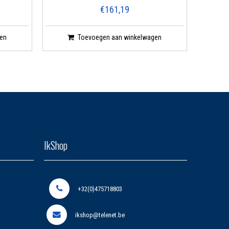
€161,19
en
Toevoegen aan winkelwagen
IkShop
+32(0)475718803
ikshop@telenet.be