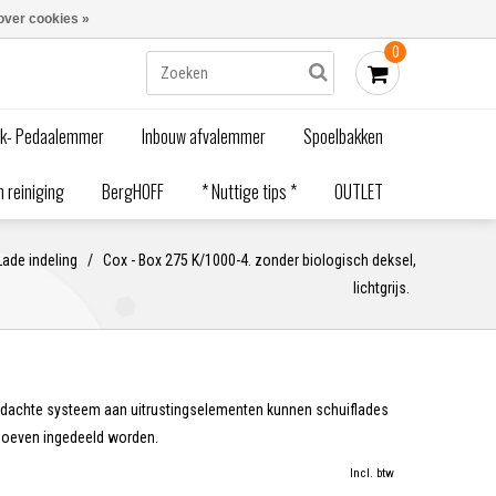
Blogs
Bestellen - €0,00
Inloggen
over cookies »
0
ak- Pedaalemmer
Inbouw afvalemmer
Spoelbakken
 reiniging
BergHOFF
* Nuttige tips *
OUTLET
Lade indeling
/
Cox - Box 275 K/1000-4. zonder biologisch deksel,
lichtgrijs.
ordachte systeem aan uitrustingselementen kunnen schuiflades
hoeven ingedeeld worden.
Incl. btw