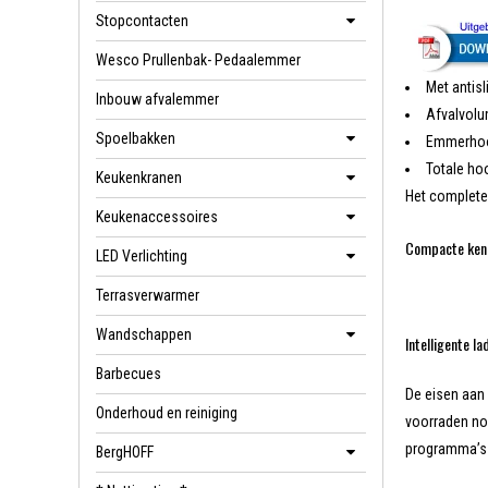
Stopcontacten
Wesco Prullenbak- Pedaalemmer
Met antis
Inbouw afvalemmer
Afvalvolu
Spoelbakken
Emmerhoo
Totale h
Keukenkranen
Het complete
Keukenaccessoires
Compacte kenn
LED Verlichting
Terrasverwarmer
Wandschappen
Intelligente l
Barbecues
De eisen aan
Onderhoud en reiniging
voorraden nog
programma’s 
BergHOFF