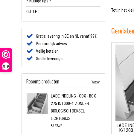
* Nuttige tips *
Tot in het kl
OUTLET
Gerelate
Gratis levering in BE en NL vanaf 99€
Persoonlijk advies
Veilig betalen
Snelle leveringen
9,9
Recente producten
Wissen
LADE INDELING - COX - BOX
275 K/1000-4. ZONDER
BIOLOGISCH DEKSEL,
LICHTGRIJS.
LADE IN
€173,87
K/1200