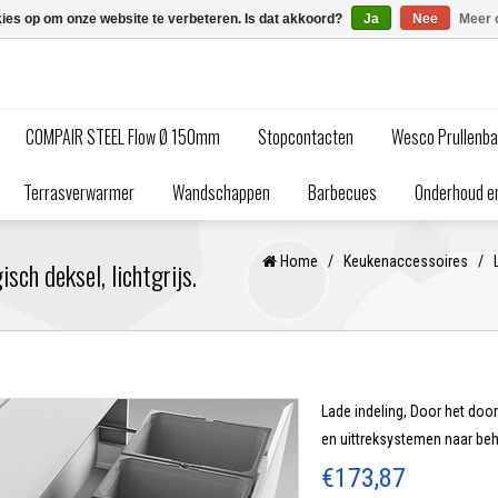
kies op om onze website te verbeteren. Is dat akkoord?
Ja
Nee
Meer 
COMPAIR STEEL Flow Ø 150mm
Stopcontacten
Wesco Prullenb
Terrasverwarmer
Wandschappen
Barbecues
Onderhoud en
Home
/
Keukenaccessoires
/
ch deksel, lichtgrijs.
Lade indeling, Door het do
en uittreksystemen naar be
€173,87