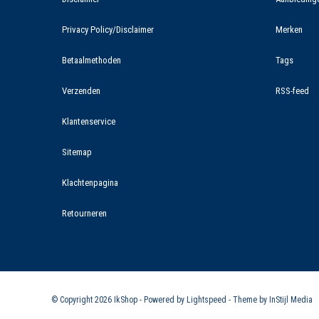
Privacy Policy/Disclaimer
Merken
Betaalmethoden
Tags
Verzenden
RSS-feed
Klantenservice
Sitemap
Klachtenpagina
Retourneren
© Copyright 2026 IkShop - Powered by
Lightspeed
- Theme by
InStijl Media