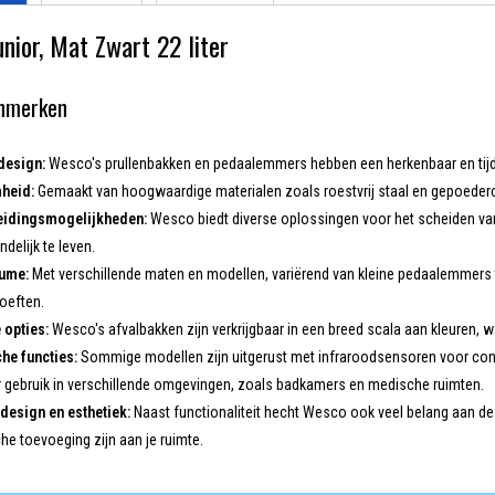
nior, Mat Zwart 22 liter
enmerken
design:
Wesco's prullenbakken en pedaalemmers hebben een herkenbaar en tijdl
heid:
Gemaakt van hoogwaardige materialen zoals roestvrij staal en gepoederco
eidingsmogelijkheden:
Wesco biedt diverse oplossingen voor het scheiden van
delijk te leven.
lume:
Met verschillende maten en modellen, variërend van kleine pedaalemmers 
hoeften.
 opties:
Wesco's afvalbakken zijn verkrijgbaar in een breed scala aan kleuren, wa
he functies:
Sommige modellen zijn uitgerust met infraroodsensoren voor cont
r gebruik in verschillende omgevingen, zoals badkamers en medische ruimten.
design en esthetiek:
Naast functionaliteit hecht Wesco ook veel belang aan de
he toevoeging zijn aan je ruimte.