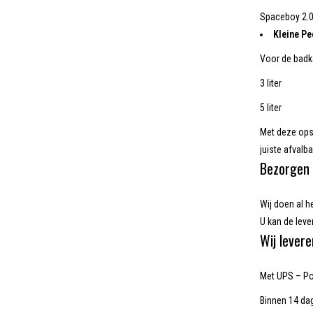
Spaceboy 2.0
Kleine P
Voor de badk
3 liter
5 liter
Met deze ops
juiste afvalb
Bezorgen 
Wij doen al h
U kan de lever
Wij levere
Met UPS – Pos
Binnen 14 dag