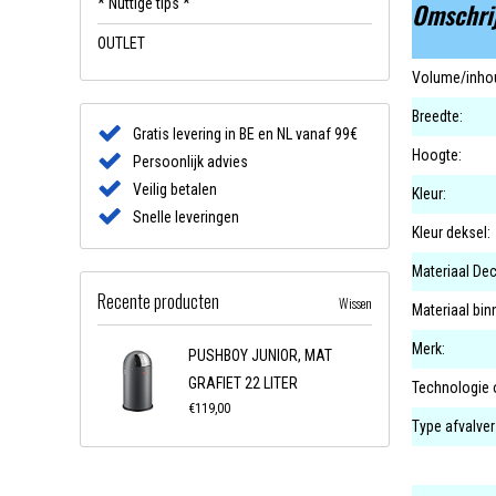
* Nuttige tips *
Omschri
OUTLET
Volume/inhou
Breedte:
Gratis levering in BE en NL vanaf 99€
Hoogte:
Persoonlijk advies
Veilig betalen
Kleur:
Snelle leveringen
Kleur deksel:
Materiaal Dec
Recente producten
Wissen
Materiaal bi
Merk:
PUSHBOY JUNIOR, MAT
GRAFIET 22 LITER
Technologie 
€119,00
Type afvalve