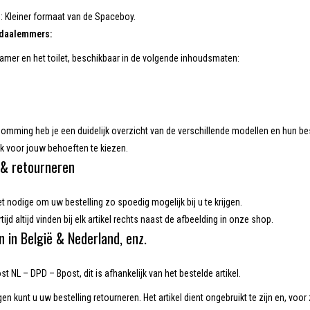
: Kleiner formaat van de Spaceboy.
edaalemmers:
amer en het toilet, beschikbaar in de volgende inhoudsmaten:
omming heb je een duidelijk overzicht van de verschillende modellen en hun b
ak voor jouw behoeften te kiezen.
& retourneren
et nodige om uw bestelling zo spoedig mogelijk bij u te krijgen.
tijd altijd vinden bij elk artikel rechts naast de afbeelding in onze shop.
n in België & Nederland, enz.
t NL – DPD – Bpost, dit is afhankelijk van het bestelde artikel.
en kunt u uw bestelling retourneren. Het artikel dient ongebruikt te zijn en, voor 