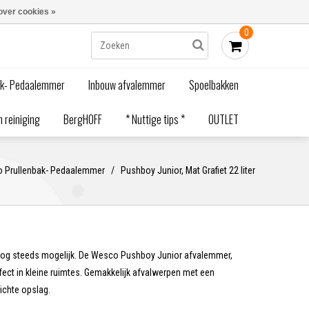
Blogs
Bestellen - €0,00
Inloggen
over cookies »
0
ak- Pedaalemmer
Inbouw afvalemmer
Spoelbakken
 reiniging
BergHOFF
* Nuttige tips *
OUTLET
 Prullenbak- Pedaalemmer
/
Pushboy Junior, Mat Grafiet 22 liter
jl nog steeds mogelijk. De Wesco Pushboy Junior afvalemmer,
rfect in kleine ruimtes. Gemakkelijk afvalwerpen met een
dichte opslag.