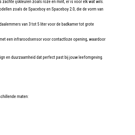
 zachte ijskleuren zoals roze en mint, er is voor elk wat wils.
odellen zoals de Spaceboy en Spaceboy 2.0, die de vorm van
daalemmers van 3 tot 5 liter voor de badkamer tot grote
t met een infraroodsensor voor contactloze opening, waardoor
sign en duurzaamheid dat perfect past bij jouw leefomgeving.
schillende maten: