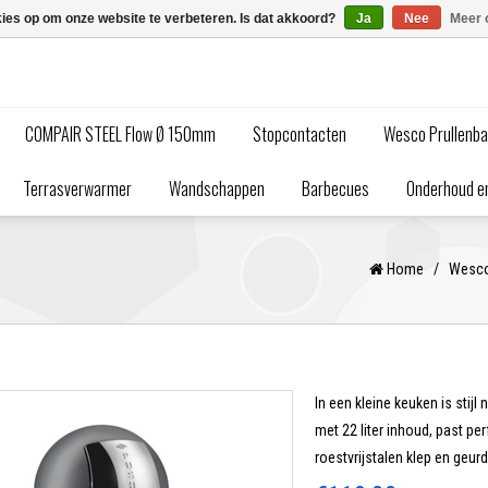
kies op om onze website te verbeteren. Is dat akkoord?
Ja
Nee
Meer 
COMPAIR STEEL Flow Ø 150mm
Stopcontacten
Wesco Prullenb
Terrasverwarmer
Wandschappen
Barbecues
Onderhoud en
Home
/
Wesco
In een kleine keuken is sti
met 22 liter inhoud, past pe
roestvrijstalen klep en geur