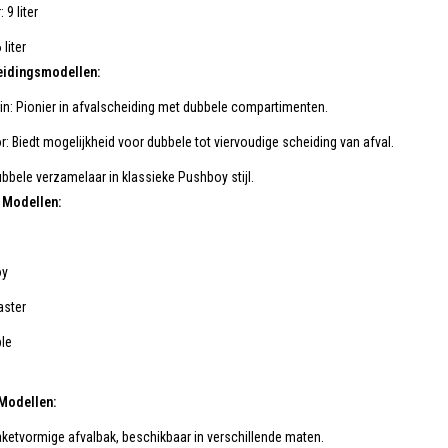
 9 liter
 liter
eidingsmodellen:
in: Pionier in afvalscheiding met dubbele compartimenten.
or: Biedt mogelijkheid voor dubbele tot viervoudige scheiding van afval.
bele verzamelaar in klassieke Pushboy stijl.
 Modellen:
oy
aster
ble
Modellen:
ketvormige afvalbak, beschikbaar in verschillende maten.