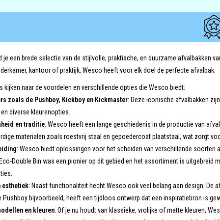
nd je een brede selectie van de stijlvolle, praktische, en duurzame afvalbakken 
derkamer, kantoor of praktijk, Wesco heeft voor elk doel de perfecte afvalbak.
 kijken naar de voordelen en verschillende opties die Wesco biedt:
rs zoals de Pushboy, Kickboy en Kickmaster
: Deze iconische afvalbakken zij
en diverse kleurenopties.
eid en traditie
: Wesco heeft een lange geschiedenis in de productie van afva
ige materialen zoals roestvrij staal en gepoedercoat plaatstaal, wat zorgt voo
eiding
: Wesco biedt oplossingen voor het scheiden van verschillende soorten afv
 Eco-Double Bin was een pionier op dit gebied en het assortiment is uitgebreid 
ties.
 esthetiek
: Naast functionaliteit hecht Wesco ook veel belang aan design. De af
 De Pushboy bijvoorbeeld, heeft een tijdloos ontwerp dat een inspiratiebron is 
odellen en kleuren
: Of je nu houdt van klassieke, vrolijke of matte kleuren, We