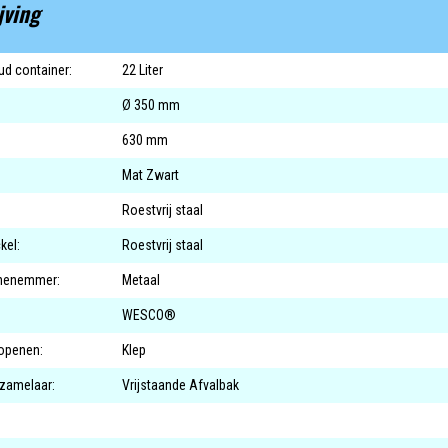
jving
d container:
22 Liter
Ø 350 mm
630 mm
Mat Zwart
Roestvrij staal
kel:
Roestvrij staal
nnenemmer:
Metaal
WESCO®
openen:
Klep
rzamelaar:
Vrijstaande Afvalbak