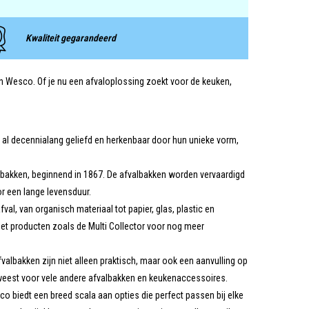
Kwaliteit gegarandeerd
van Wesco. Of je nu een afvaloplossing zoekt voor de keuken,
n al decennialang geliefd en herkenbaar door hun unieke vorm,
lbakken, beginnend in 1867. De afvalbakken worden vervaardigd
r een lange levensduur.
al, van organisch materiaal tot papier, glas, plastic en
met producten zoals de Multi Collector voor nog meer
valbakken zijn niet alleen praktisch, maar ook een aanvulling op
geweest voor vele andere afvalbakken en keukenaccessoires.
sco biedt een breed scala aan opties die perfect passen bij elke