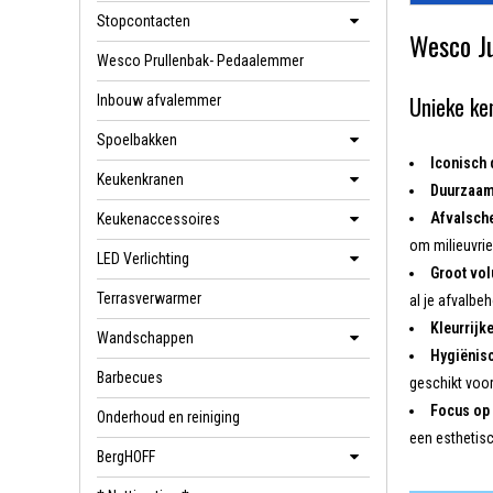
Stopcontacten
Wesco Ju
Wesco Prullenbak- Pedaalemmer
Unieke k
Inbouw afvalemmer
Spoelbakken
Iconisch 
Keukenkranen
Duurzaam
Afvalsch
Keukenaccessoires
om milieuvrien
LED Verlichting
Groot vo
Terrasverwarmer
al je afvalbe
Kleurrijke
Wandschappen
Hygiënisc
Barbecues
geschikt voo
Focus op 
Onderhoud en reiniging
een esthetisc
BergHOFF