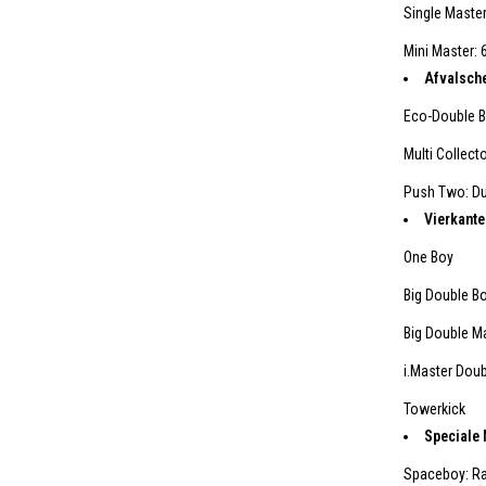
Single Master:
Mini Master: 6
Afvalsch
Eco-Double B
Multi Collect
Push Two: Dub
Vierkante
One Boy
Big Double B
Big Double M
i.Master Dou
Towerkick
Speciale 
Spaceboy: Ra