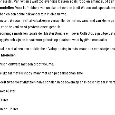
rieurstijl. Van wit en zwart tot levendige kleuren zoals rood en amandel, of zelfs
 modellen
: Voor liefhebbers van unieke ontwerpen biedt Wesco ook speciale m
ben en een echte blikvanger zijn in elke ruimte.
maten
: Wesco heeft afvalbakken in verschillende maten, variërend van kleine pe
 voor de keuken of professioneel gebruik.
 Sommige modellen, zoals de i.Master Double en Tower Collector, zijn uitgerus
hygiënisch zijn en ideaal voor gebruik op plaatsen waar hygiëne cruciaal is.
l je niet alleen een praktische afvaloplossing in huis, maar ook een stukje de
 Modellen:
nisch ontwerp met een groot volume.
gelijkbaar met Pushboy, maar met een pedaalmechanisme.
eeft twee roestvrijstalen halve schalen in de bovenkap en is beschikbaar in ver
xi: 40 liter
 liter
ior: 12 liter