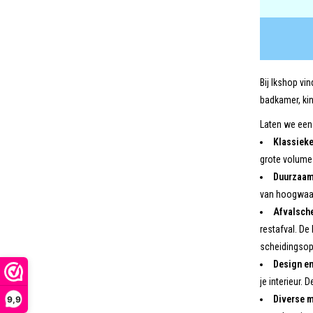
Bij Ikshop vi
badkamer, kin
Laten we eens
Klassieke
grote volume 
Duurzaamh
van hoogwaard
Afvalsch
restafval. De
scheidingsop
Design en
je interieur.
Diverse m
9,9