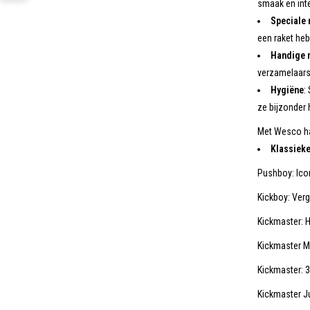
smaak en inte
Speciale
een raket heb
Handige 
verzamelaars
Hygiëne
:
ze bijzonder 
Met Wesco haa
Klassieke
Pushboy: Ico
Kickboy: Ver
Kickmaster: H
Kickmaster Ma
Kickmaster: 33
Kickmaster Jun