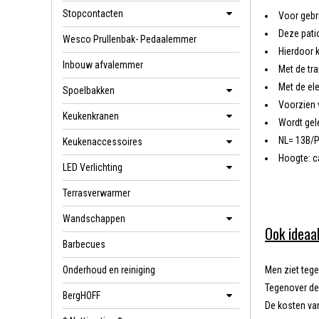
Stopcontacten
Voor gebr
Deze pati
Wesco Prullenbak- Pedaalemmer
Hierdoor k
Inbouw afvalemmer
Met de tr
Met de el
Spoelbakken
Voorzien 
Keukenkranen
Wordt gel
NL= 13B/P
Keukenaccessoires
Hoogte: c
LED Verlichting
Terrasverwarmer
Wandschappen
Ook ideaa
Barbecues
Onderhoud en reiniging
Men ziet teg
Tegenover de 
BergHOFF
De kosten van