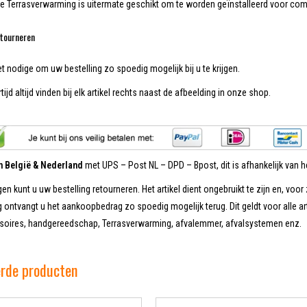
re Terrasverwarming is uitermate geschikt om te worden geïnstalleerd voor co
tourneren
et nodige om uw bestelling zo spoedig mogelijk bij u te krijgen.
tijd altijd vinden bij elk artikel rechts naast de afbeelding in onze shop.
in België & Nederland
met UPS – Post NL – DPD – Bpost, dit is afhankelijk van he
en kunt u uw bestelling retourneren. Het artikel dient ongebruikt te zijn en, voor 
 ontvangt u het aankoopbedrag zo spoedig mogelijk terug. Dit geldt voor alle ar
oires, handgereedschap, Terrasverwarming, afvalemmer, afvalsystemen enz.
erde producten