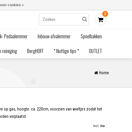
Blogs
Bestellen - €0,00
Inloggen
over cookies »
0
ak- Pedaalemmer
Inbouw afvalemmer
Spoelbakken
 reiniging
BergHOFF
* Nuttige tips *
OUTLET
Home
re op gas, hoogte: ca. 220cm, voorzien van wieltjes zodat het
rden verplaatst.
Incl. btw