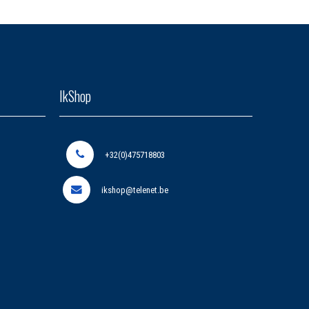
IkShop
+32(0)475718803
ikshop@telenet.be