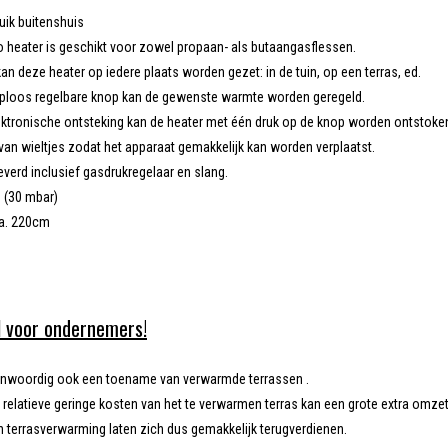
uik buitenshuis
o heater is geschikt voor zowel propaan- als butaangasflessen.
an deze heater op iedere plaats worden gezet: in de tuin, op een terras, ed.
aploos regelbare knop kan de gewenste warmte worden geregeld.
ektronische ontsteking kan de heater met één druk op de knop worden ontstoke
van wieltjes zodat het apparaat gemakkelijk kan worden verplaatst.
everd inclusief gasdrukregelaar en slang.
 (30 mbar)
a. 220cm
l voor ondernemers!
enwoordig ook een toename van verwarmde terrassen .
relatieve geringe kosten van het te verwarmen terras kan een grote extra omz
 terrasverwarming laten zich dus gemakkelijk terugverdienen.