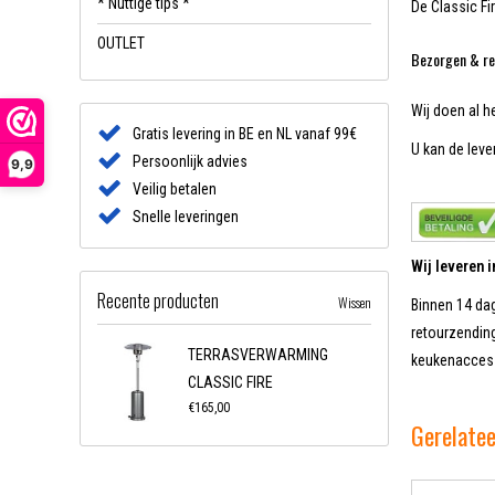
* Nuttige tips *
De Classic Fi
OUTLET
Bezorgen & re
Wij doen al h
Gratis levering in BE en NL vanaf 99€
U kan de lever
Persoonlijk advies
9,9
Veilig betalen
Snelle leveringen
Wij leveren 
Recente producten
Wissen
Binnen 14 dag
retourzending
TERRASVERWARMING
keukenaccess
CLASSIC FIRE
€165,00
Gerelate