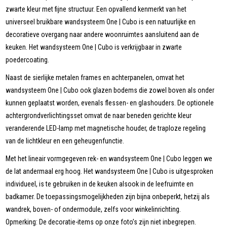
zwarte kleur met fijne structuur. Een opvallend kenmerkt van het
universeel bruikbare wandsysteem One | Cubo is een natuurlijke en
decoratieve overgang naar andere woonruimtes aansluitend aan de
keuken. Het wandsysteem One | Cubo is verkrijgbaar in zwarte
poedercoating.
Naast de sierlijke metalen frames en achterpanelen, omvat het
wandsysteem One | Cubo ook glazen bodems die zowel boven als onder
kunnen geplaatst worden, evenals flessen- en glashouders. De optionele
achtergrondverlichtingsset omvat de naar beneden gerichte kleur
veranderende LED-lamp met magnetische houder, de traploze regeling
van de lichtkleur en een geheugenfunctie.
Met het lineair vormgegeven rek- en wandsysteem One | Cubo leggen we
de lat andermaal erg hoog. Het wandsysteem One | Cubo is uitgesproken
individueel, is te gebruiken in de keuken alsook in de leefruimte en
badkamer. De toepassingsmogelijkheden zijn bijna onbeperkt, hetzij als
wandrek, boven- of ondermodule, zelfs voor winkelinrichting.
Opmerking: De decoratie-items op onze foto’s zijn niet inbegrepen.