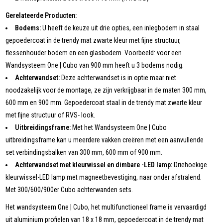
Gerelateerde Producten:
Bodems:
U heeft de keuze uit drie opties, een inlegbodem in staal
gepoedercoat in de trendy mat zwarte kleur met fijne structuur,
flessenhouder bodem en een glasbodem.
Voorbeeld:
voor een
Wandsysteem One | Cubo van 900 mm heeft u 3 bodems nodig.
Achterwandset:
Deze achterwandset is in optie maar niet
noodzakelijk voor de montage, ze zijn verkrijgbaar in de maten 300 mm,
600 mm en 900 mm. Gepoedercoat staal in de trendy mat zwarte kleur
met fijne structuur of RVS- look.
Uitbreidingsframe:
Met het Wandsysteem One | Cubo
uitbreidingsframe kan u meerdere vakken creëren met een aanvullende
set verbindingsbalken van 300 mm, 600 mm of 900 mm.
Achterwandset met kleurwissel en dimbare -LED lamp:
Driehoekige
kleurwissel-LED lamp met magneetbevestiging, naar onder afstralend.
Met 300/600/900er Cubo achterwanden sets.
Het wandsysteem One | Cubo, het multifunctioneel frame is vervaardigd
uit aluminium profielen van 18 x 18 mm, gepoedercoat in de trendy mat