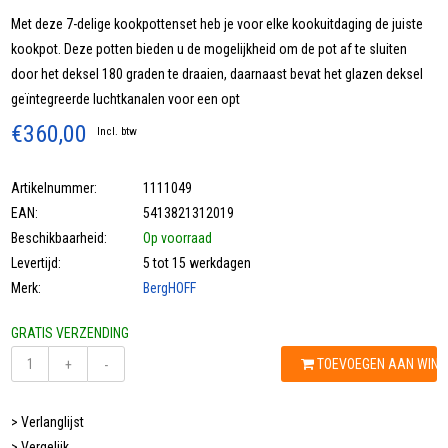
Met deze 7-delige kookpottenset heb je voor elke kookuitdaging de juiste
kookpot. Deze potten bieden u de mogelijkheid om de pot af te sluiten
door het deksel 180 graden te draaien, daarnaast bevat het glazen deksel
geïntegreerde luchtkanalen voor een opt
€360,00
Incl. btw
Artikelnummer:
1111049
EAN:
5413821312019
Beschikbaarheid:
Op voorraad
Levertijd:
5 tot 15 werkdagen
Merk:
BergHOFF
GRATIS VERZENDING
TOEVOEGEN AAN WIN
+
-
> Verlanglijst
> Vergelijk