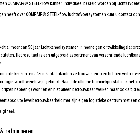
en COMPAIR® STEEL-flow kunnen individueel besteld worden bij luchtafvoerexp
agen heeft over COMPAIR® STEEL-flow luchtafvoersystemen kunt u contact opn
elt al meer dan 50 jaar luchtkanaalsystemen in haar eigen ontwikkelingslabora
tituten. Het resultaat is een uitgebreid assortiment van verschillende luchtka
n.
meerde keuken- en afzuigkapfabrikanten vertrouwen erop en hebben vertrouwen 
hnologie wordt wereldwijd gebruikt. Naast de ultieme techniekprestatie, is het
e prijzen hebben gewonnen en niet alleen betrouwbaar werken maar ook altijd es
eert absolute leverbetrouwbaarheid met zijn eigen logistieke centrum met een 
rigineel.
& retourneren