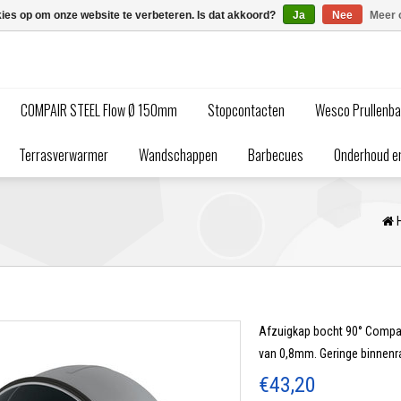
kies op om onze website te verbeteren. Is dat akkoord?
Ja
Nee
Meer 
COMPAIR STEEL Flow Ø 150mm
Stopcontacten
Wesco Prullenb
Terrasverwarmer
Wandschappen
Barbecues
Onderhoud en
Afzuigkap bocht 90° Compair
van 0,8mm. Geringe binnenr
€43,20