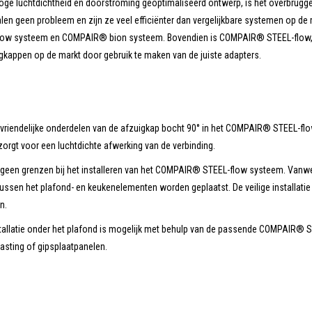
 hoge luchtdichtheid en doorstroming geoptimaliseerd ontwerp, is het overbr
alen geen probleem en zijn ze veel efficiënter dan vergelijkbare systemen op de
w systeem en COMPAIR® bion systeem. Bovendien is COMPAIR® STEEL-flow, net
gkappen op de markt door gebruik te maken van de juiste adapters.
vriendelijke onderdelen van de afzuigkap bocht 90° in het COMPAIR® STEEL-flo
 zorgt voor een luchtdichte afwerking van de verbinding.
wel geen grenzen bij het installeren van het COMPAIR® STEEL-flow systeem. V
ussen het plafond- en keukenelementen worden geplaatst. De veilige installatie i
n.
stallatie onder het plafond is mogelijk met behulp van de passende COMPAIR®
sting of gipsplaatpanelen.