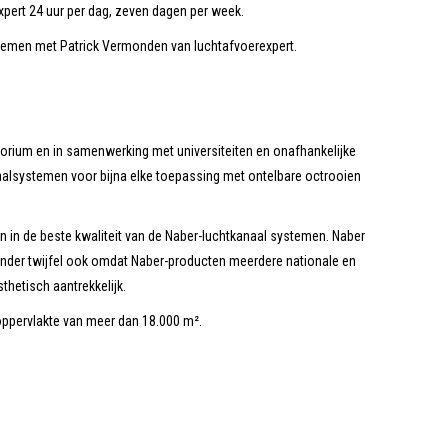
ert 24 uur per dag, zeven dagen per week.
emen met Patrick Vermonden van luchtafvoerexpert.
torium en in samenwerking met universiteiten en onafhankelijke
naalsystemen voor bijna elke toepassing met ontelbare octrooien
in de beste kwaliteit van de Naber-luchtkanaal systemen. Naber
 zonder twijfel ook omdat Naber-producten meerdere nationale en
thetisch aantrekkelijk.
oppervlakte van meer dan 18.000 m².