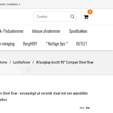
Blogs
Bestellen - €0,00
Inloggen
over cookies »
0
ak- Pedaalemmer
Inbouw afvalemmer
Spoelbakken
 reiniging
BergHOFF
* Nuttige tips *
OUTLET
Home
/
Luchtafvoer
/
Afzuigkap bocht 90° Compair Steel flow
 Steel flow - vervaardigd uit verzinkt staal met een wanddikte
adius.
Incl. btw