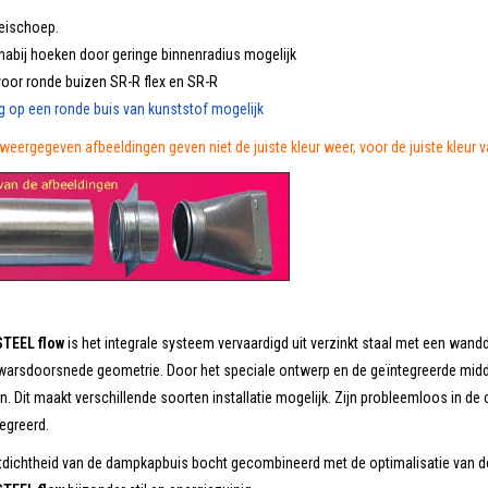
leischoep.
 nabij hoeken door geringe binnenradius mogelijk
oor ronde buizen SR-R flex en SR-R
ng op een ronde buis van kunststof mogelijk
weergegeven afbeeldingen geven niet de juiste kleur weer, voor de juiste kleur 
TEEL flow
is het integrale systeem vervaardigd uit verzinkt staal met een wandd
arsdoorsnede geometrie. Door het speciale ontwerp en de geïntegreerde midden
n. Dit maakt verschillende soorten installatie mogelijk. Zijn probleemloos in d
egreerd.
tdichtheid van de dampkapbuis bocht gecombineerd met de optimalisatie van d