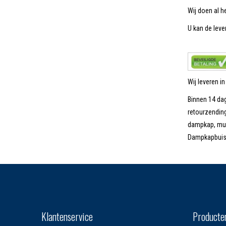
Wij doen al h
U kan de lever
Wij leveren i
Binnen 14 dag
retourzending
dampkap, muu
Dampkapbuis b
Klantenservice
Producte