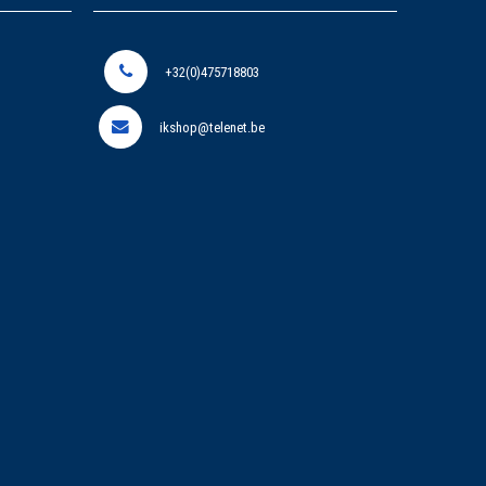
+32(0)475718803
ikshop@telenet.be