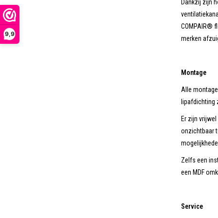
Dankzij zijn
ventilatiekan
COMPAIR® flo
9,9
merken afzui
Montage
Alle montage
lipafdichting
Er zijn vrij
onzichtbaar t
mogelijkhede
Zelfs een in
een MDF omka
Service