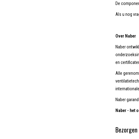
De component
Als u nog vr
Over Naber
Naber ontwikk
onderzoeksins
en certificate
Alle gerenom
ventilatietec
international
Naber garand
Naber - het o
Bezorgen 