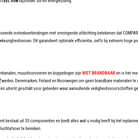
TEEL flow
bijzonder stil en energiezuinig.
iseerde insteekverbindingen met omringende afdichting betekenen dat COMPAIR®
eurigheidseisen. Dit garandeert optimale efficiëntie, zelfs bij extreem hoge 
erkanalen, muurdoorvoeren en koppelingen zijn
NIET BRANDBAAR
en is het ree
 Zweden, Denemarken, Finland en Noorwegen om geen brandbare materialen te 
n uiterst geschikt voor gebieden waar aanvullende veiligheidsvoorschriften ge
nt bestaat uit 33 componenten en biedt alles wat u nodig heeft bij het inplanne
luchtafvoer te bereiken.