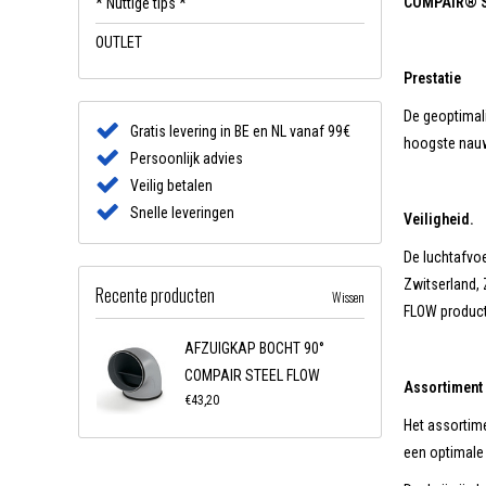
COMPAIR® S
* Nuttige tips *
OUTLET
Prestatie
De geoptimal
Gratis levering in BE en NL vanaf 99€
hoogste nauwk
Persoonlijk advies
Veilig betalen
Snelle leveringen
Veiligheid.
De luchtafvo
Zwitserland,
Recente producten
Wissen
FLOW producte
AFZUIGKAP BOCHT 90°
COMPAIR STEEL FLOW
Assortiment
€43,20
Het assortime
een optimale 