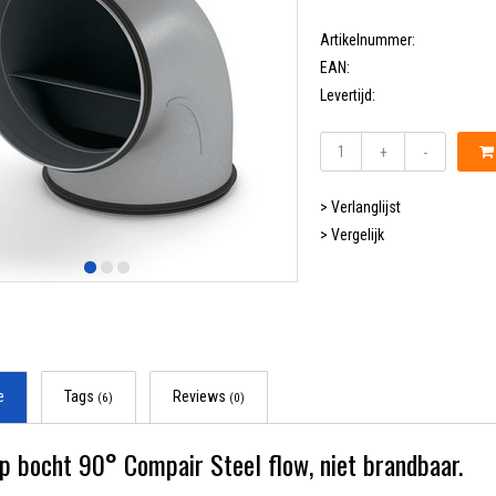
Artikelnummer:
EAN:
Levertijd:
+
-
> Verlanglijst
> Vergelijk
e
Tags
Reviews
(6)
(0)
p bocht 90° Compair Steel flow, niet brandbaar.