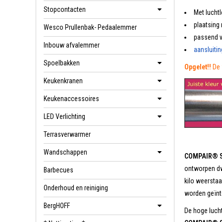
Stopcontacten
Met lucht
plaatsing
Wesco Prullenbak- Pedaalemmer
passend v
Inbouw afvalemmer
aansluiti
Spoelbakken
Opgelet!!
De 
Keukenkranen
Keukenaccessoires
LED Verlichting
Terrasverwarmer
Wandschappen
COMPAIR® S
ontworpen dw
Barbecues
kilo weerstaa
Onderhoud en reiniging
worden geïnt
BergHOFF
De hoge luch