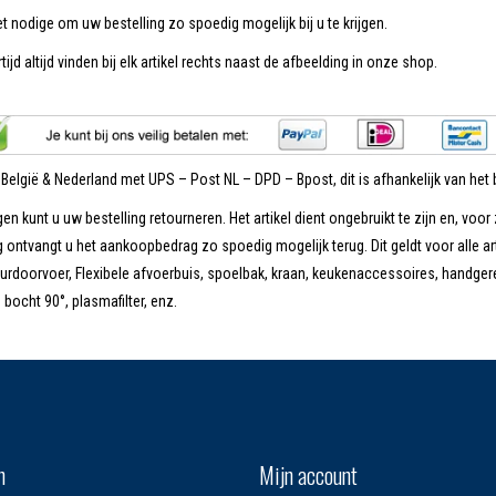
et nodige om uw bestelling zo spoedig mogelijk bij u te krijgen.
tijd altijd vinden bij elk artikel rechts naast de afbeelding in onze shop.
n België & Nederland met UPS – Post NL – DPD – Bpost, dit is afhankelijk van het b
en kunt u uw bestelling retourneren. Het artikel dient ongebruikt te zijn en, voor 
 ontvangt u het aankoopbedrag zo spoedig mogelijk terug. Dit geldt voor alle ar
rdoorvoer, Flexibele afvoerbuis, spoelbak, kraan, keukenaccessoires, handgere
ocht 90°, plasmafilter, enz.
n
Mijn account