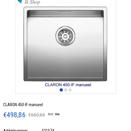
CLARON 450-IF manueel
€498,86
€660,66
Incl. btw
Artikelnummer:
521574