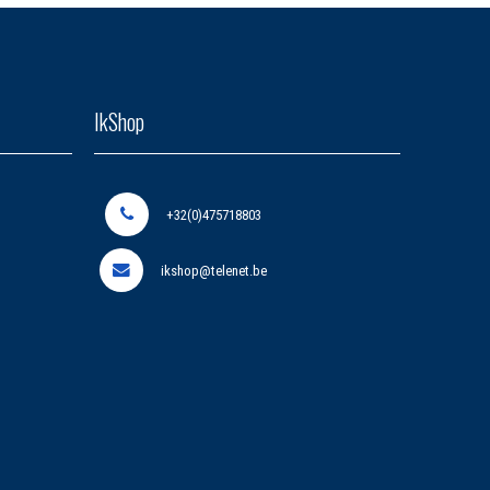
IkShop
+32(0)475718803
ikshop@telenet.be