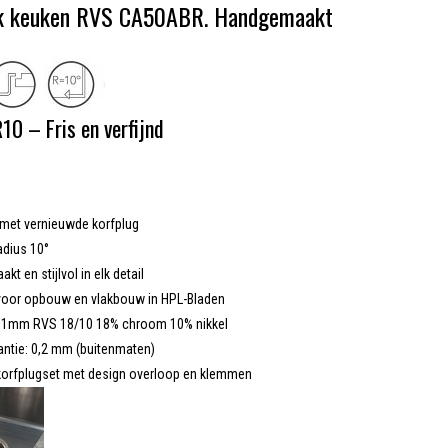
k keuken RVS CA50ABR. Handgemaakt
10 – Fris en verfijnd
met vernieuwde korfplug
adius 10°
t en stijlvol in elk detail
voor opbouw en vlakbouw in HPL-Bladen
: 1mm RVS 18/10 18% chroom 10% nikkel
antie: 0,2 mm (buitenmaten)
 korfplugset met design overloop en klemmen