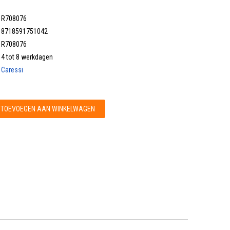
R708076
8718591751042
R708076
4 tot 8 werkdagen
Caressi
TOEVOEGEN AAN WINKELWAGEN