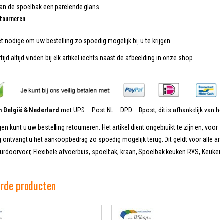
van de spoelbak een parelende glans
tourneren
et nodige om uw bestelling zo spoedig mogelijk bij u te krijgen.
tijd altijd vinden bij elk artikel rechts naast de afbeelding in onze shop.
in België & Nederland
met UPS – Post NL – DPD – Bpost, dit is afhankelijk van he
en kunt u uw bestelling retourneren. Het artikel dient ongebruikt te zijn en, voor 
 ontvangt u het aankoopbedrag zo spoedig mogelijk terug. Dit geldt voor alle ar
doorvoer, Flexibele afvoerbuis, spoelbak, kraan, Spoelbak keuken RVS, Keukenv
erde producten