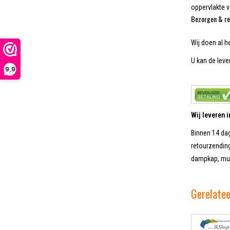
oppervlakte 
Bezorgen & re
Wij doen al h
U kan de lever
9,9
Wij leveren 
Binnen 14 dag
retourzending
dampkap, muur
Gerelate