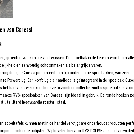
en van Caressi
ak
, groenten wassen, de vaat wassen. De spoelbak in de keuken wordt tientallen 
delijkheid en eenvoudig schoonmaken als belangrijk ervaren.
r nog design. Caressi presenteert een bijzondere serie spoelbakken, van zeer str
onze Powerplug. Een korfplug die naadloos is geïntegreerd in de spoelbak. Super
s het hart van uw keuken. In onze bijzondere collectie vindt u spoelbakken voor e
aakte RVS-spoelbakken van Caressi zijn ideaal in gebruik. De ronde hoeken zo
kt uitsluitend hoogwaardig roestvrij staal.
len spoeltafels kunnen met in de handel verkrijgbare onderhoudsproducten per
orgingsproduct te polijsten. Wij bevelen hiervoor RVS POLISH aan: het verwijder