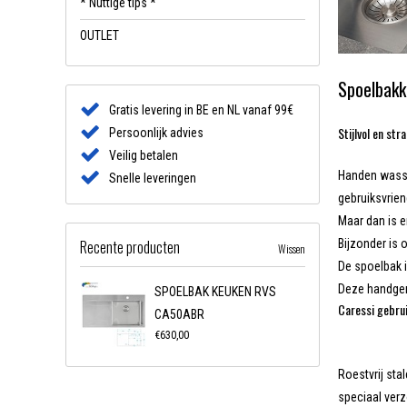
* Nuttige tips *
OUTLET
Spoelbakk
Gratis levering in BE en NL vanaf 99€
Stijlvol en str
Persoonlijk advies
Veilig betalen
Handen wassen
Snelle leveringen
gebruiksvrien
Maar dan is e
Recente producten
Bijzonder is 
Wissen
De spoelbak i
Deze handgem
SPOELBAK KEUKEN RVS
Caressi gebrui
CA50ABR
€630,00
Roestvrij sta
speciaal verz