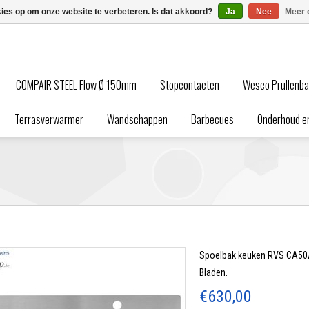
kies op om onze website te verbeteren. Is dat akkoord?
Ja
Nee
Meer 
COMPAIR STEEL Flow Ø 150mm
Stopcontacten
Wesco Prullenb
Terrasverwarmer
Wandschappen
Barbecues
Onderhoud en
Spoelbak keuken RVS CA50A
Bladen.
€630,00