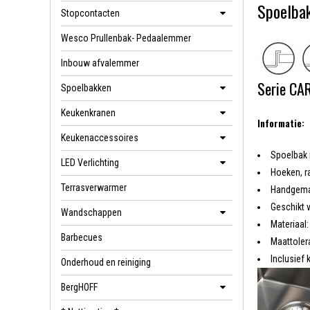
Spoelba
Stopcontacten
Wesco Prullenbak- Pedaalemmer
Inbouw afvalemmer
Serie CAR
Spoelbakken
Keukenkranen
Informatie:
Keukenaccessoires
Spoelbak 
LED Verlichting
Hoeken, r
Terrasverwarmer
Handgemaak
Geschikt 
Wandschappen
Materiaal
Barbecues
Maattoler
Inclusief
Onderhoud en reiniging
BergHOFF