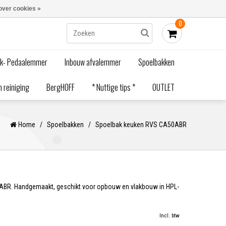
Blogs
Bestellen - €0,00
Inloggen
over cookies »
0
ak- Pedaalemmer
Inbouw afvalemmer
Spoelbakken
 reiniging
BergHOFF
* Nuttige tips *
OUTLET
Home
/
Spoelbakken
/
Spoelbak keuken RVS CA50ABR
BR. Handgemaakt, geschikt voor opbouw en vlakbouw in HPL-
Incl. btw