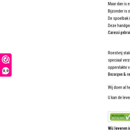
Maar dan is e
Bijzonder is 
De spoelbak i
Deze handgem
Caressi gebrui
Roestvrij sta
speciaal verz
oppervlakte 
9,9
Bezorgen & re
Wij doen al h
U kan de lever
Wij leveren 