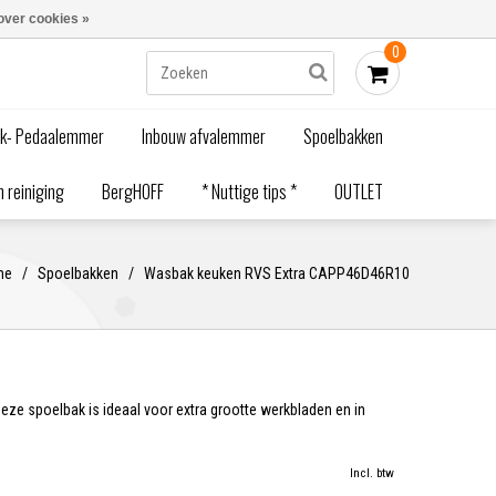
Blogs
Bestellen - €0,00
Inloggen
over cookies »
0
ak- Pedaalemmer
Inbouw afvalemmer
Spoelbakken
 reiniging
BergHOFF
* Nuttige tips *
OUTLET
me
/
Spoelbakken
/
Wasbak keuken RVS Extra CAPP46D46R10
ze spoelbak is ideaal voor extra grootte werkbladen en in
Incl. btw