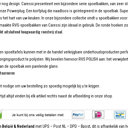
r nog design. Caressi presenteert een bijzondere serie spoelbakken, van zeer str
onze Powerplug. Een korfplug die naadloos is geïntegreerd in de spoelbak. Super
s het hart van uw keuken. In onze bijzondere collectie vindt u spoelbakken voor e
aakte RVS-spoelbakken van Caressi zijn ideaal in gebruik. De ronde hoeken zo
kt uitsluitend hoogwaardig roestvrij staal.
len spoeltafels kunnen met in de handel verkrijgbare onderhoudsproducten per
orgingsproduct te polijsten. Wij bevelen hiervoor RVS POLISH aan: het verwijder
van de spoelbak een parelende glans
tourneren
et nodige om uw bestelling zo spoedig mogelijk bij u te krijgen.
tijd altijd vinden bij elk artikel rechts naast de afbeelding in onze shop.
in België & Nederland
met UPS – Post NL – DPD – Bpost, dit is afhankelijk van he