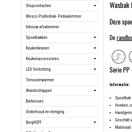
Wasbak 
Stopcontacten
Wesco Prullenbak- Pedaalemmer
Deze spoe
Inbouw afvalemmer
De
randlo
Spoelbakken
Keukenkranen
Keukenaccessoires
Serie PP 
LED Verlichting
Terrasverwarmer
Informatie:
Wandschappen
Spoelbak 
Barbecues
Hoeken, r
Onderhoud en reiniging
Handgemaak
Geschikt 
BergHOFF
Materiaal