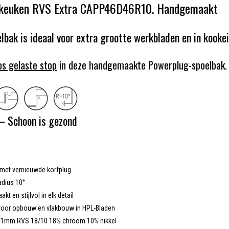
keuken RVS Extra CAPP46D46R10. Handgemaakt
lbak is ideaal voor extra grootte werkbladen en in kookei
os gelaste stop
in deze handgemaakte Powerplug-spoelbak.
– Schoon is gezond
met vernieuwde korfplug
adius 10°
t en stijlvol in elk detail
voor opbouw en vlakbouw in HPL-Bladen
: 1mm RVS 18/10 18% chroom 10% nikkel