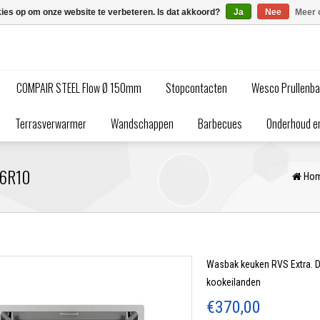
kies op om onze website te verbeteren. Is dat akkoord?
Ja
Nee
Meer 
COMPAIR STEEL Flow Ø 150mm
Stopcontacten
Wesco Prullenb
Terrasverwarmer
Wandschappen
Barbecues
Onderhoud en
46R10
Ho
Wasbak keuken RVS Extra. De
kookeilanden
€370,00