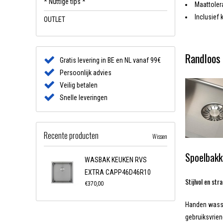
* Nuttige tips *
Maattoler
Inclusief
OUTLET
Randloos 
Gratis levering in BE en NL vanaf 99€
Persoonlijk advies
Veilig betalen
Snelle leveringen
Recente producten
Wissen
Spoelbakk
WASBAK KEUKEN RVS
EXTRA CAPP46D46R10
Stijlvol en str
€370,00
Handen wassen
gebruiksvrien