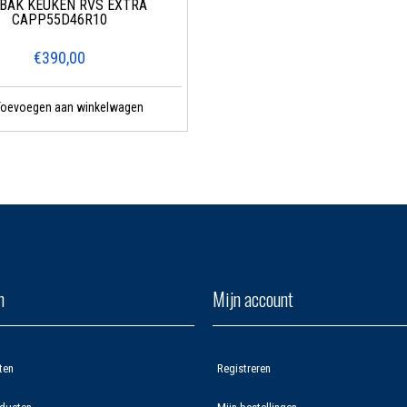
BAK KEUKEN RVS EXTRA
CAPP55D46R10
€390,00
Toevoegen aan winkelwagen
n
Mijn account
ten
Registreren