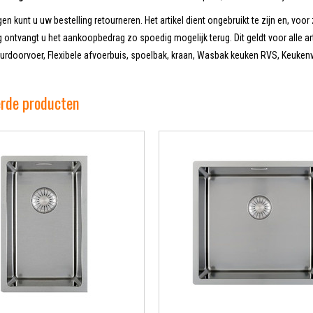
en kunt u uw bestelling retourneren. Het artikel dient ongebruikt te zijn en, voor 
 ontvangt u het aankoopbedrag zo spoedig mogelijk terug. Dit geldt voor alle ar
doorvoer, Flexibele afvoerbuis, spoelbak, kraan, Wasbak keuken RVS, Keukenve
erde producten