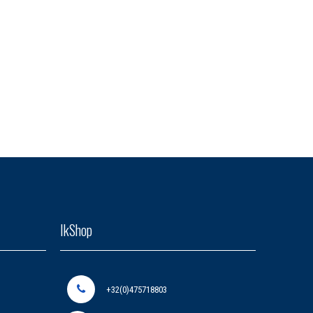
IkShop
+32(0)475718803