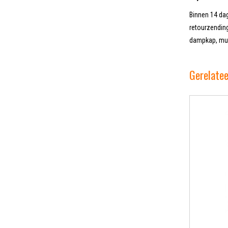
Binnen 14 dag
retourzending
dampkap, muur
Gerelate