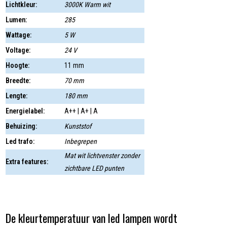
Lichtkleur:
3000K Warm wit
Lumen:
285
Wattage:
5 W
Voltage:
24 V
Hoogte:
11 mm
Breedte:
70 mm
Lengte:
180 mm
Energielabel:
A++ | A+ | A
Behuizing:
Kunststof
Led trafo:
Inbegrepen
Mat wit lichtvenster zonder
Extra features:
zichtbare LED punten
De kleurtemperatuur van led lampen wordt