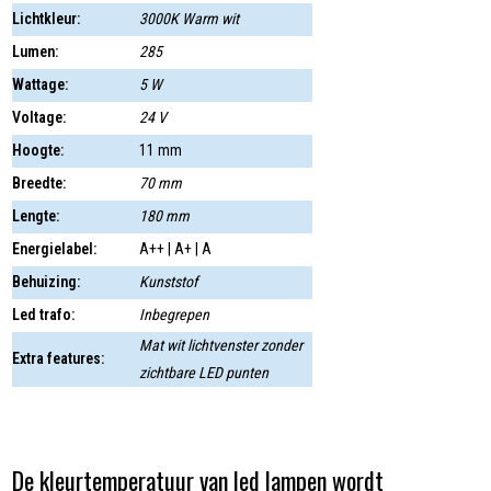
Lichtkleur:
3000K Warm wit
Lumen:
285
Wattage:
5 W
Voltage:
24 V
Hoogte:
11 mm
Breedte:
70 mm
Lengte:
180 mm
Energielabel:
A++ | A+ | A
Behuizing:
Kunststof
Led trafo:
Inbegrepen
Mat wit lichtvenster zonder
Extra features:
zichtbare LED punten
De kleurtemperatuur van led lampen wordt