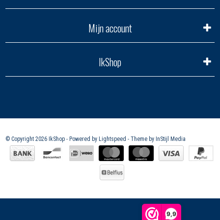
Mijn account
IkShop
© Copyright 2026 IkShop - Powered by
Lightspeed
- Theme by
InStijl Media
9,9