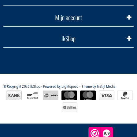
Mijn account
IkShop
© Copyright 2026 IkShop - Powered by
Lightspeed
- Theme by
InStijl Media
9,9