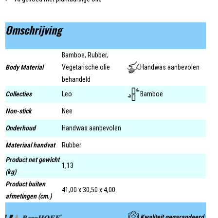
Omschrijving
Bamboe, Rubber,
Body Material
Vegetarische olie
Handwas aanbevolen
behandeld
Collecties
Leo
Bamboe
Non-stick
Nee
Onderhoud
Handwas aanbevolen
Materiaal handvat
Rubber
Product net gewicht
1,13
(kg)
Product buiten
41,00 x 30,50 x 4,00
afmetingen (cm.)
Kwaliteit gegarandeerd