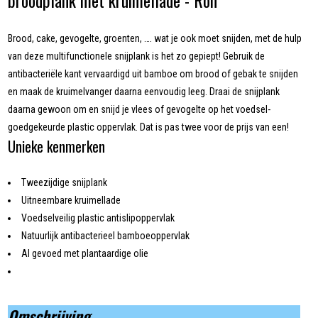
broodplank met kruimellade - Ron
Brood, cake, gevogelte, groenten, …. wat je ook moet snijden, met de hulp
van deze multifunctionele snijplank is het zo gepiept! Gebruik de
antibacteriële kant vervaardigd uit bamboe om brood of gebak te snijden
en maak de kruimelvanger daarna eenvoudig leeg. Draai de snijplank
daarna gewoon om en snijd je vlees of gevogelte op het voedsel-
goedgekeurde plastic oppervlak. Dat is pas twee voor de prijs van een!
Unieke kenmerken
Tweezijdige snijplank
Uitneembare kruimellade
Voedselveilig plastic antislipoppervlak
Natuurlijk antibacterieel bamboeoppervlak
Al gevoed met plantaardige olie
Omschrijving