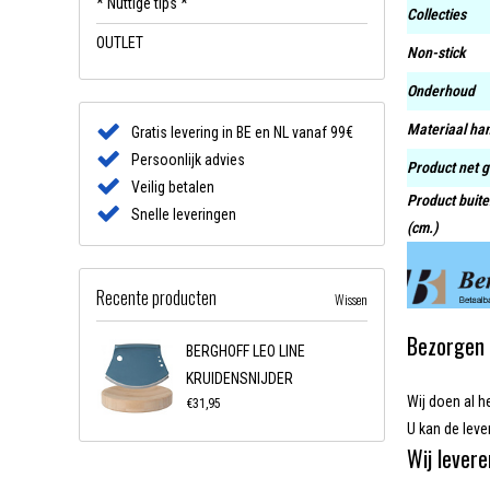
* Nuttige tips *
Collecties
OUTLET
Non-stick
Onderhoud
Materiaal ha
Gratis levering in BE en NL vanaf 99€
Persoonlijk advies
Product net g
Veilig betalen
Product buit
Snelle leveringen
(cm.)
Recente producten
Wissen
Bezorgen 
BERGHOFF LEO LINE
KRUIDENSNIJDER
Wij doen al h
€31,95
U kan de lever
Wij levere