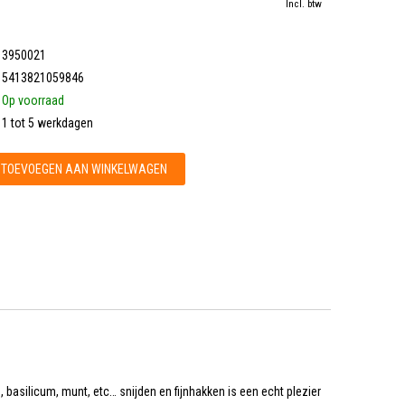
Incl. btw
3950021
5413821059846
Op voorraad
1 tot 5 werkdagen
TOEVOEGEN AAN WINKELWAGEN
asilicum, munt, etc… snijden en fijnhakken is een echt plezier