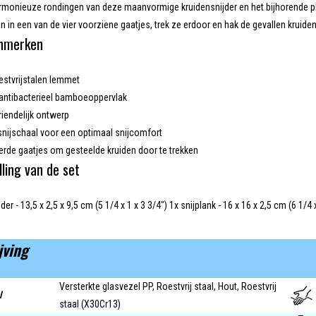
rmonieuze rondingen van deze maanvormige kruidensnijder en het bijhorende pla
 in een van de vier voorziene gaatjes, trek ze erdoor en hak de gevallen kruiden
enmerken
estvrijstalen lemmet
k antibacterieel bamboeoppervlak
riendelijk ontwerp
nijschaal voor een optimaal snijcomfort
erde gaatjes om gesteelde kruiden door te trekken
ling van de set
der - 13,5 x 2,5 x 9,5 cm (5 1/4 x 1 x 3 3/4") 1x snijplank - 16 x 16 x 2,5 cm (6 1/4 
jving
Versterkte glasvezel PP, Roestvrij staal, Hout, Roestvrij
l
staal (X30Cr13)