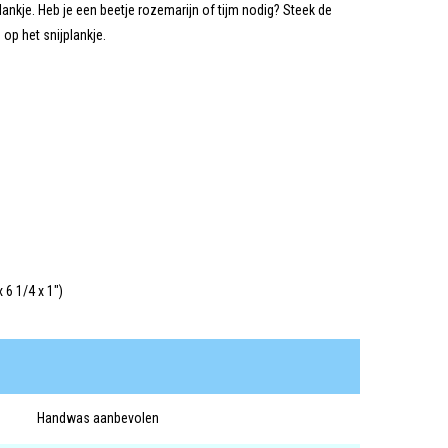
nkje. Heb je een beetje rozemarijn of tijm nodig? Steek de
 op het snijplankje.
x 6 1/4 x 1")
Handwas aanbevolen