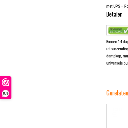
met UPS – Pos
Betalen
Binnen 14 dag
retourzending
dampkap, muur
universele bu
Gerelate
9,9