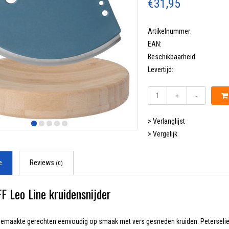
€31,95
Artikelnummer:
EAN:
Beschikbaarheid:
Levertijd:
+
-
> Verlanglijst
> Vergelijk
e
Reviews
(0)
 Leo Line kruidensnijder
gemaakte gerechten eenvoudig op smaak met vers gesneden kruiden. Peterselie, b