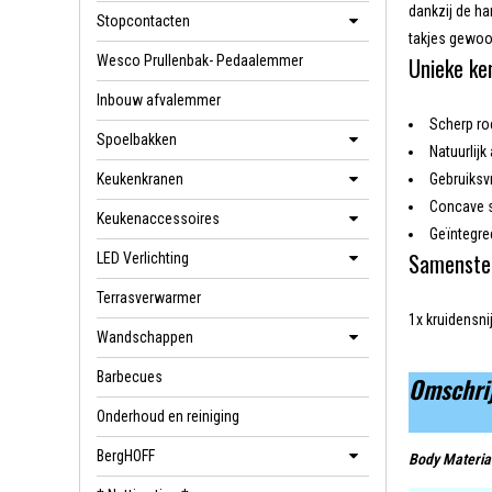
dankzij de ha
Stopcontacten
takjes gewoon
Wesco Prullenbak- Pedaalemmer
Unieke k
Inbouw afvalemmer
Scherp ro
Spoelbakken
Natuurlij
Keukenkranen
Gebruiksv
Concave s
Keukenaccessoires
Geïntegre
Samenstel
LED Verlichting
Terrasverwarmer
1x kruidensnij
Wandschappen
Barbecues
Omschri
Onderhoud en reiniging
BergHOFF
Body Materia