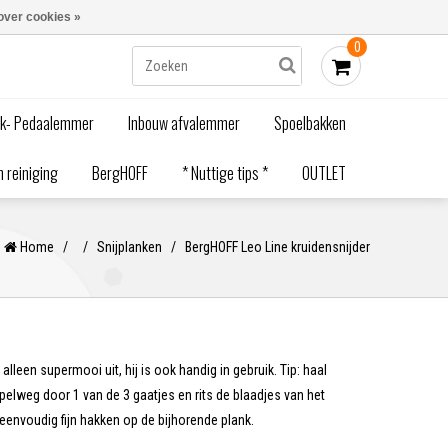
Blogs
Bestellen - €0,00
Inloggen
over cookies »
0
ak- Pedaalemmer
Inbouw afvalemmer
Spoelbakken
 reiniging
BergHOFF
* Nuttige tips *
OUTLET
Home
/
/
Snijplanken
/
BergHOFF Leo Line kruidensnijder
 alleen supermooi uit, hij is ook handig in gebruik. Tip: haal
pelweg door 1 van de 3 gaatjes en rits de blaadjes van het
 eenvoudig fijn hakken op de bijhorende plank.