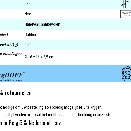
Leo
Nee
Handwas aanbevolen
ndvat
Rubber
ewicht (kg)
0.50
en afmetingen
Ø 16 x 16 x 2,5 cm
& retourneren
et nodige om uw bestelling zo spoedig mogelijk bij u te krijgen.
tijd altijd vinden bij elk artikel rechts naast de afbeelding in onze shop.
n in België & Nederland, enz.