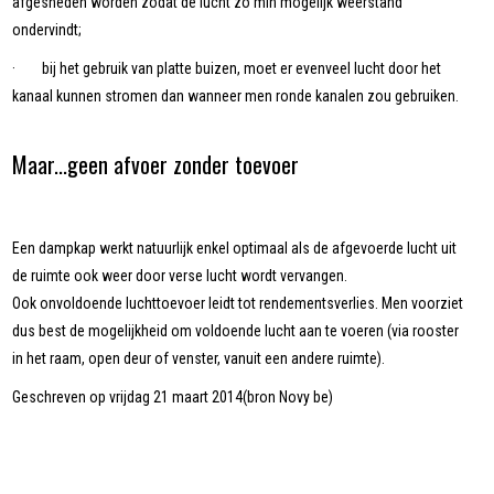
afgesneden worden zodat de lucht zo min mogelijk weerstand
ondervindt;
· bij het gebruik van platte buizen, moet er evenveel lucht door het
kanaal kunnen stromen dan wanneer men ronde kanalen zou gebruiken.
Maar...geen afvoer zonder toevoer
Een dampkap werkt natuurlijk enkel optimaal als de afgevoerde lucht uit
de ruimte ook weer door verse lucht wordt vervangen.
Ook onvoldoende luchttoevoer leidt tot rendementsverlies. Men voorziet
dus best de mogelijkheid om voldoende lucht aan te voeren (via rooster
in het raam, open deur of venster, vanuit een andere ruimte).
Geschreven op vrijdag 21 maart 2014(bron Novy be)