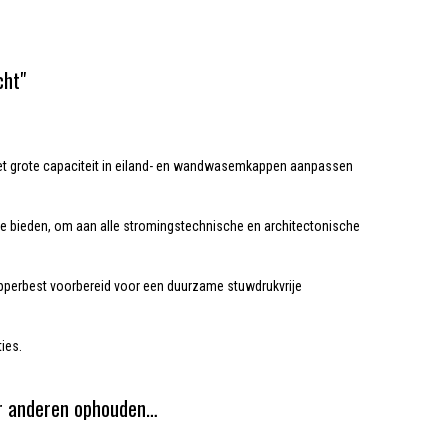
cht"
e met grote capaciteit in eiland- en wandwasemkappen aanpassen
 te bieden, om aan alle stromingstechnische en architectonische
perbest voorbereid voor een duurzame stuwdrukvrije
ies.
r anderen ophouden…