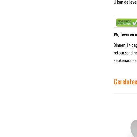
U kan de lever
Wij leveren 
Binnen 14 dag
retourzending
keukenaccess
Gerelate