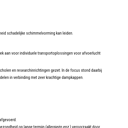
dheid schadelijke schimmelvorming kan leiden.
 aan voor individuele transportoplossingen voor afvoerlucht
olen en researchinrichtingen gezet. In de focus stond daarbij
mdelen in verbinding met zeer krachtige dampkappen.
afgevoerd.
ezondheid op lange termijn (allergieën enz.) veroorzaakt door