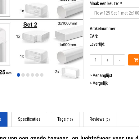
Maak een keuze:
*
Artikelnummer:
EAN:
Levertijd:
+
-
> Verlanglijst
> Vergelijk
e
Specificaties
Tags
Reviews
(13)
(0)
ng van een goede toevoer- en luchtafvoer voor uw 