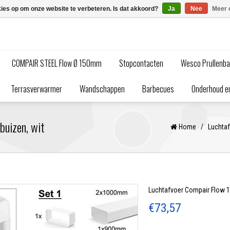
kies op om onze website te verbeteren. Is dat akkoord?
Ja
Nee
Meer 
COMPAIR STEEL Flow Ø 150mm
Stopcontacten
Wesco Prullenb
Terrasverwarmer
Wandschappen
Barbecues
Onderhoud en
buizen, wit
Home
/
Luchta
Luchtafvoer Compair Flow 12
€73,57