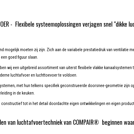
ER - Flexibele systeemoplossingen verjagen snel "dikke lu
d mogelijk moeten zij zijn. Zich aan de variabele prestatiedruk van ventilati
n een goed figuur slaan.
en wij een uitgebreid assortiment van uiterst flexibele vlakke kanaalsystemen
derne luchtafvoer en luchttoevoer te voldoen.
temen, met hun telkens specifiek geconstrueerde doorsnee-geometrie zijn op
leiding in de keuken.
n constructief tot in het detail doordachte eigen ontwikkelingen en eigen product
len van luchtafvoertechniek van COMPAIR® beginnen waa