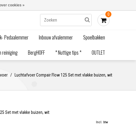
Blogs
Bestellen - €0,00
Inloggen
over cookies »
0
ak- Pedaalemmer
Inbouw afvalemmer
Spoelbakken
 reiniging
BergHOFF
* Nuttige tips *
OUTLET
fvoer
/
Luchtafvoer Compair Flow 125 Set met vlakke buizen, wit
5 Set met vlakke buizen, wit
Incl. btw