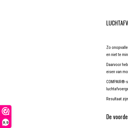
LUCHTAFVO
Zo onopvallen
en niet te mi
Daarvoor hebb
eisen van mo
COMPAIR®-sys
luchtafvoerge
Resultaat zij
De voorde
9,9