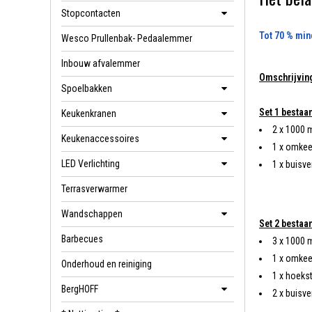
Stopcontacten
Tot 70 % min
Wesco Prullenbak- Pedaalemmer
Inbouw afvalemmer
Omschrijvin
Spoelbakken
Set 1 bestaan
Keukenkranen
2 x 1000 
Keukenaccessoires
1 x omkee
LED Verlichting
1 x buisv
Terrasverwarmer
Wandschappen
Set 2 bestaan
Barbecues
3 x 1000 
1 x omkee
Onderhoud en reiniging
1 x hoeks
BergHOFF
2 x buisv