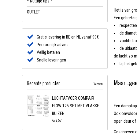
* Nuttige tips *
Het is van gr
OUTLET
Een gebrekkig
respecter
de diamet
Gratis levering in BE en NL vanaf 99€
zachte b
Persoonlijk advies
de uitlaat
Veilig betalen
de lucht zo 
Snelle leveringen
bij het g
Maar...ge
Recente producten
Wissen
LUCHTAFVOER COMPAIR
FLOW 125 SET MET VLAKKE
Een dampkap w
BUIZEN
Ook onvoldoen
€73,57
open deur of 
Geschreven o