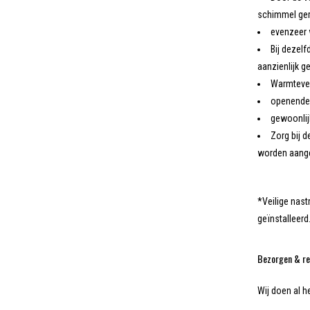
schimmel ge
evenzeer 
Bij dezel
aanzienlijk g
Warmtever
openende 
gewoonlijk
Zorg bij 
worden aang
*Veilige nas
geïnstalleerd
Bezorgen & re
Wij doen al h