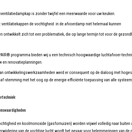
 ventilatiedampkap is zonder twijfel een meerwaarde voor uw keuken.
dat ventilatiekappen de vochtigheid in de afvoerdamp niet helemaal kunnen
en ontwikkelt zich tot een problematiek, die op lange termijn tot voor de gezon
AIR® programma bieden wij u een technisch hoogwaardige luchtafvoer-techniek
w en renovatieplanningen.
 van ontwikkelingswerkzaamheden werd er consequent op de dialoog met hogesch
 af-stemming met het oog op de energie-efficiënte toepassing van alle systee
rtechniek:
enswaardigheden
ochtigheid en koolmonoxide (gasfornuizen) worden vrijwel volledig naar buiten 
erwijdering van de vochtige lucht wordt het gevaar voor belemmeringen van de g