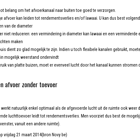
oot belang om het afvoerkanaal naar buiten toe goed te verzorgen.
e afvoer kan leiden tot rendementsverlies en/of lawaai. U kan dus best volge
en van de diameter
er niet reduceren: een vermindering in diameter kan lawaai en een verminderde e
ochten maken
buis dient zo glad mogelijk te zijn. Indien u toch flexibele kanalen gebruikt, 
min mogelijk weerstand ondervindt
ebruik van platte buizen, moet er evenveel lucht door het kanaal kunnen strome
en afvoer zonder toevoer
erkt natuurlijk enkel optimaal als de afgevoerde lucht uit de ruimte ook weer 
de luchttoevoer leidt tot rendementsverlies. Men voorziet dus best de mogelijk
venster, vanuit een andere ruimte).
p vrijdag 21 maart 2014(bron Novy be)