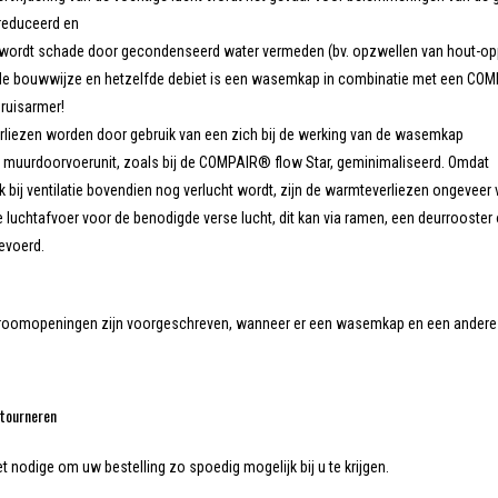
reduceerd en
wordt schade door gecondenseerd water vermeden (bv. opzwellen van hout-opp
fde bouwwijze en hetzelfde debiet is een wasemkap in combinatie met een C
eruisarmer!
liezen worden door gebruik van een zich bij de werking van de wasemkap
muurdoorvoerunit, zoals bij de COMPAIR® flow Star, geminimaliseerd. Omdat
 bij ventilatie bovendien nog verlucht wordt, zijn de warmteverliezen ongeveer v
de luchtafvoer voor de benodigde verse lucht, dit kan via ramen, een deurroost
evoerd.
troomopeningen zijn voorgeschreven, wanneer er een wasemkap en een andere v
.
tourneren
et nodige om uw bestelling zo spoedig mogelijk bij u te krijgen.