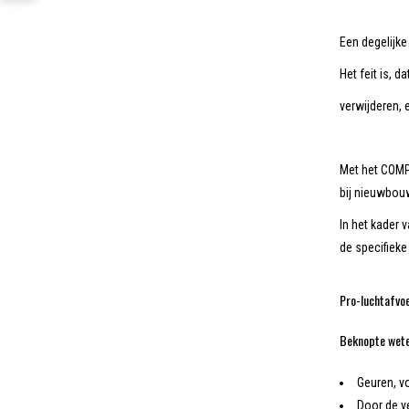
Een degelijke
Het feit is, 
verwijderen, 
Met het COMP
bij nieuwbou
In het kader
de specifieke
Pro-luchtafvoe
Beknopte wet
Geuren, v
Door de v