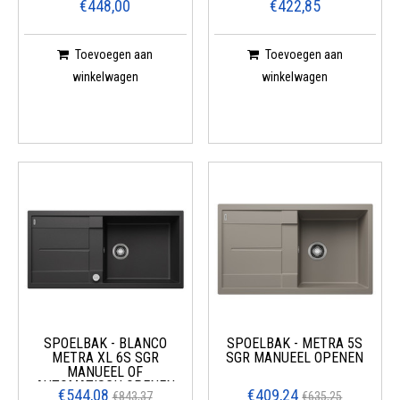
€448,00
€422,85
Toevoegen aan
Toevoegen aan
winkelwagen
winkelwagen
SPOELBAK - BLANCO
SPOELBAK - METRA 5S
METRA XL 6S SGR
SGR MANUEEL OPENEN
MANUEEL OF
AUTOMATISCH OPENEN
€544,08
€409,24
€843,37
€635,25