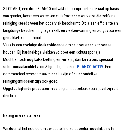
SILGRANIT, een door BLANCO ontwikkeld composietmateriaal op basis
van graniet, bevat een water -en vuilafstotende werkstof die zelfs na
reiniging steeds weer het oppervlak beschermt. Dit is een efficiënte en
langdurige bescherming tegen kalk en vlekkenvorming en zorgt voor een
gemakkelijk onderhoud.
Vaak is een vochtige doek voldoende om de gootsteen schoon te
houden. Bij hardnekkige vlekken voldoet een schuursponsje.
Mocht er toch nog kalkafzetting en vuil zijn, dan kan u ons speciaal
schoonmaakmiddel voor Silgranit gebruiken:
BLANCO ACTIV
. Een
commercieel schoonmaakmiddel, azijn of huishoudelijke
reinigingsmiddelen zijn ook goed.
Opgelet
: bijtende producten in de silgranit spoelbak zoals javel zijn uit
den boze.
Bezorgen & retourneren
Wij doen al het nodige om uw bestelling zo spoedig mogelijk bij u te