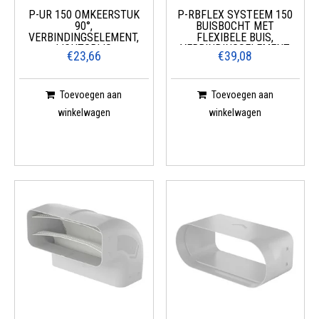
P-UR 150 OMKEERSTUK
P-RBFLEX SYSTEEM 150
90°,
BUISBOCHT MET
VERBINDINGSELEMENT,
FLEXIBELE BUIS,
LICHTGRIJS
VERBINDINGSELEMENT,
€23,66
€39,08
LICHTGRIJS
Toevoegen aan
Toevoegen aan
winkelwagen
winkelwagen