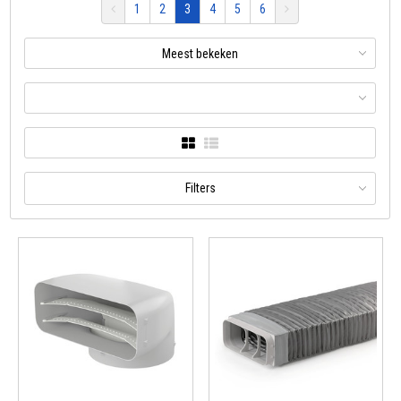
1
2
3
4
5
6
Meest bekeken
Filters