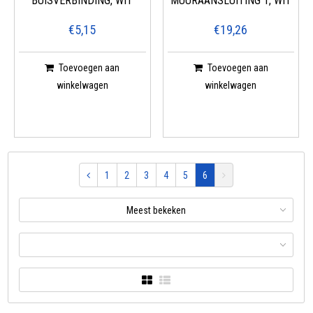
BUISVERBINDING, WIT
MUURAANSLUITING 1, WIT
€5,15
€19,26
Toevoegen aan
Toevoegen aan
winkelwagen
winkelwagen
1
2
3
4
5
6
Meest bekeken