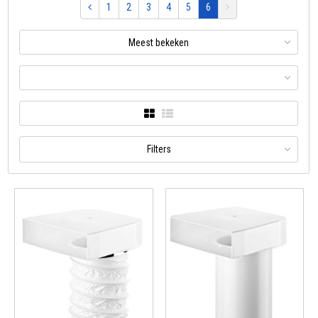
1
2
3
4
5
6
Meest bekeken
Filters