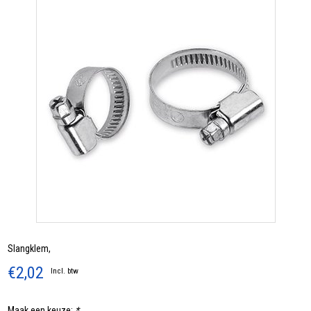
Slangklem,
€2,02
Incl. btw
Maak een keuze:
*