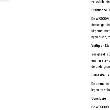
verschillende 
Praktische F
De WESCO® Co
deksel geruis
uitgerust met
hygiënisch, 
Veilig en Sta
Veiligheid is
emmer stevig 
de ondergrond
Gemakkelijk 
De emmer is v
legen en sch
Conclusie
De WESCO® Co