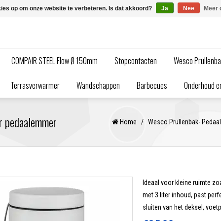
kies op om onze website te verbeteren. Is dat akkoord?
Ja
Nee
Meer 
COMPAIR STEEL Flow Ø 150mm
Stopcontacten
Wesco Prullenb
Terrasverwarmer
Wandschappen
Barbecues
Onderhoud en
er pedaalemmer
Home
/
Wesco Prullenbak- Peda
Ideaal voor kleine ruimte 
met 3 liter inhoud, past per
sluiten van het deksel, voe