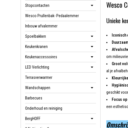
Wesco C
Stopcontacten
Wesco Prullenbak- Pedaalemmer
Unieke ke
Inbouw afvalemmer
Iconisch 
Spoelbakken
Duurzaam
Keukenkranen
Afvalsch
om milieuvrien
Keukenaccessoires
Groot vo
LED Verlichting
al je afvalbe
Terrasverwarmer
Kleurrijke
Hygiënisc
Wandschappen
geschikt voo
Barbecues
Focus op 
een esthetisc
Onderhoud en reiniging
BergHOFF
Omschri