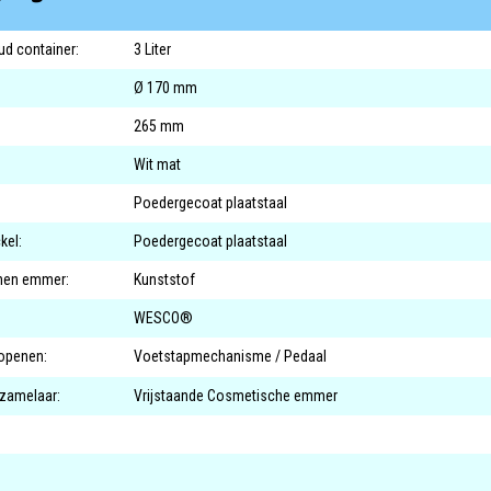
d container:
3 Liter
Ø 170 mm
265 mm
Wit mat
Poedergecoat plaatstaal
kel:
Poedergecoat plaatstaal
nnen emmer:
Kunststof
WESCO®
openen:
Voetstapmechanisme / Pedaal
rzamelaar:
Vrijstaande Cosmetische emmer