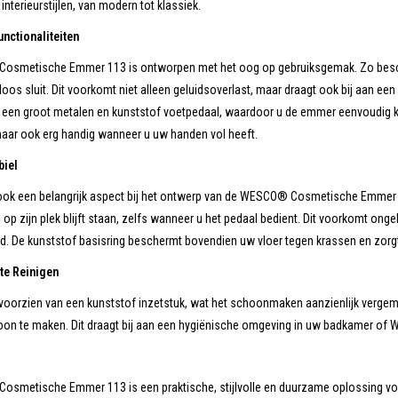
interieurstijlen, van modern tot klassiek.
unctionaliteiten
smetische Emmer 113 is ontworpen met het oog op gebruiksgemak. Zo beschikt
loos sluit. Dit voorkomt niet alleen geluidsoverlast, maar draagt ook bij aan 
 een groot metalen en kunststof voetpedaal, waardoor u de emmer eenvoudig ku
maar ook erg handig wanneer u uw handen vol heeft.
biel
 ook een belangrijk aspect bij het ontwerp van de WESCO® Cosmetische Emmer 1
op zijn plek blijft staan, zelfs wanneer u het pedaal bedient. Dit voorkomt ongel
. De kunststof basisring beschermt bovendien uw vloer tegen krassen en zorgt v
te Reinigen
oorzien van een kunststof inzetstuk, wat het schoonmaken aanzienlijk vergemak
oon te maken. Dit draagt bij aan een hygiënische omgeving in uw badkamer of 
smetische Emmer 113 is een praktische, stijlvolle en duurzame oplossing voor