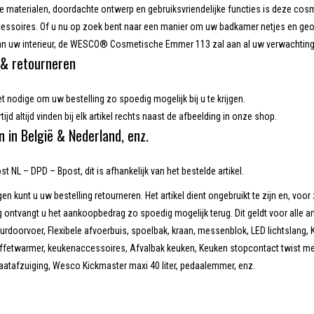
 materialen, doordachte ontwerp en gebruiksvriendelijke functies is deze cos
ssoires. Of u nu op zoek bent naar een manier om uw badkamer netjes en georg
n uw interieur, de WESCO® Cosmetische Emmer 113 zal aan al uw verwachting
& retourneren
et nodige om uw bestelling zo spoedig mogelijk bij u te krijgen.
tijd altijd vinden bij elk artikel rechts naast de afbeelding in onze shop.
n in België & Nederland, enz.
t NL – DPD – Bpost, dit is afhankelijk van het bestelde artikel.
en kunt u uw bestelling retourneren. Het artikel dient ongebruikt te zijn en, voor 
 ontvangt u het aankoopbedrag zo spoedig mogelijk terug. Dit geldt voor alle ar
doorvoer, Flexibele afvoerbuis, spoelbak, kraan, messenblok, LED lichtslang, K
uffetwarmer, keukenaccessoires, Afvalbak keuken, Keuken stopcontact twist met
aatafzuiging, Wesco Kickmaster maxi 40 liter, pedaalemmer, enz.