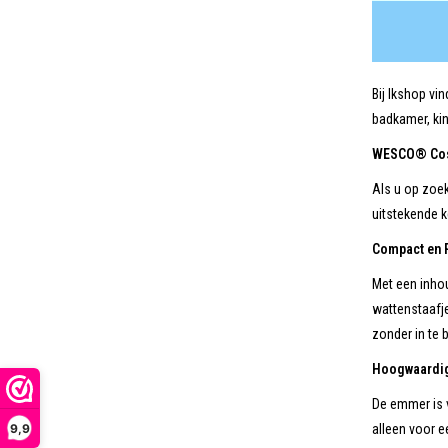
Bij Ikshop vi
badkamer, kin
WESCO® Cosm
Als u op zoe
uitstekende 
Compact en 
Met een inho
wattenstaafj
zonder in te b
Hoogwaardig 
De emmer is v
9,9
alleen voor e