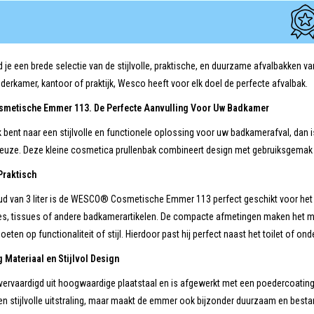
nd je een brede selectie van de stijlvolle, praktische, en duurzame afvalbakken 
derkamer, kantoor of praktijk, Wesco heeft voor elk doel de perfecte afvalbak.
etische Emmer 113. De Perfecte Aanvulling Voor Uw Badkamer
k bent naar een stijlvolle en functionele oplossing voor uw badkamerafval, 
keuze. Deze kleine cosmetica prullenbak combineert design met gebruiksgemak
Praktisch
ud van 3 liter is de WESCO® Cosmetische Emmer 113 perfect geschikt voor het
es, tissues of andere badkamerartikelen. De compacte afmetingen maken het mog
oeten op functionaliteit of stijl. Hierdoor past hij perfect naast het toilet of on
Materiaal en Stijlvol Design
ervaardigd uit hoogwaardige plaatstaal en is afgewerkt met een poedercoating 
en stijlvolle uitstraling, maar maakt de emmer ook bijzonder duurzaam en bestan