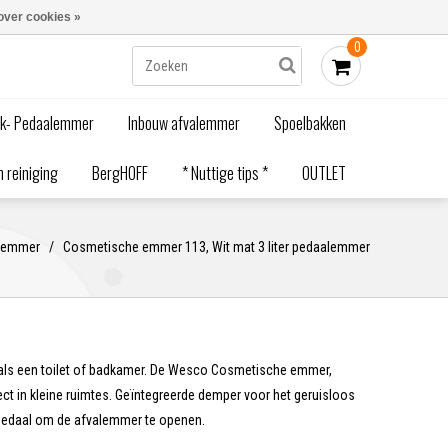
Blogs
Bestellen - €0,00
Inloggen
over cookies »
0
ak- Pedaalemmer
Inbouw afvalemmer
Spoelbakken
 reiniging
BergHOFF
* Nuttige tips *
OUTLET
alemmer
/
Cosmetische emmer 113, Wit mat 3 liter pedaalemmer
zoals een toilet of badkamer. De Wesco Cosmetische emmer,
fect in kleine ruimtes. Geïntegreerde demper voor het geruisloos
tpedaal om de afvalemmer te openen.