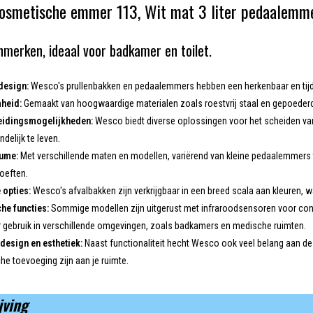
osmetische emmer 113, Wit mat 3 liter pedaalemm
nmerken, ideaal voor badkamer en toilet.
design:
Wesco's prullenbakken en pedaalemmers hebben een herkenbaar en tijdl
heid:
Gemaakt van hoogwaardige materialen zoals roestvrij staal en gepoederco
eidingsmogelijkheden:
Wesco biedt diverse oplossingen voor het scheiden van
delijk te leven.
lume:
Met verschillende maten en modellen, variërend van kleine pedaalemmers 
hoeften.
 opties:
Wesco's afvalbakken zijn verkrijgbaar in een breed scala aan kleuren, wa
he functies:
Sommige modellen zijn uitgerust met infraroodsensoren voor cont
r gebruik in verschillende omgevingen, zoals badkamers en medische ruimten.
design en esthetiek:
Naast functionaliteit hecht Wesco ook veel belang aan de
he toevoeging zijn aan je ruimte.
jving