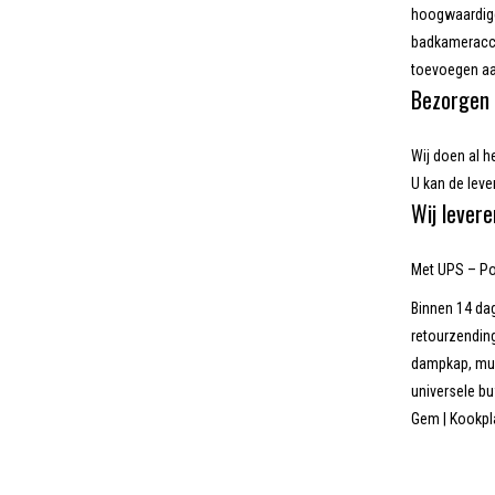
hoogwaardige
badkameracce
toevoegen aa
Bezorgen 
Wij doen al h
U kan de lever
Wij levere
Met UPS – Pos
Binnen 14 dag
retourzending
dampkap, muur
universele b
Gem | Kookpl