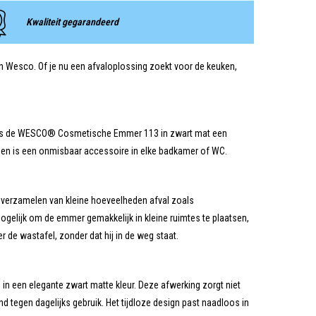
Kwaliteit gegarandeerd
van Wesco. Of je nu een afvaloplossing zoekt voor de keuken,
dan is de WESCO® Cosmetische Emmer 113 in zwart mat een
 en is een onmisbaar accessoire in elke badkamer of WC.
 verzamelen van kleine hoeveelheden afval zoals
elijk om de emmer gemakkelijk in kleine ruimtes te plaatsen,
der de wastafel, zonder dat hij in de weg staat.
in een elegante zwart matte kleur. Deze afwerking zorgt niet
d tegen dagelijks gebruik. Het tijdloze design past naadloos in