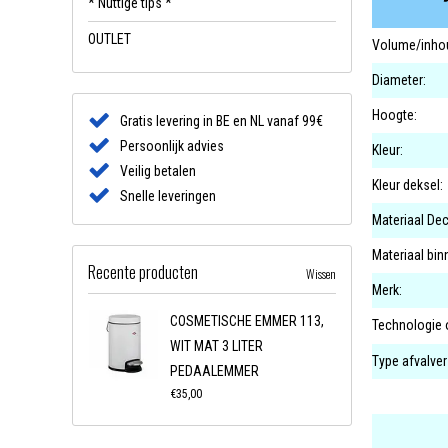
* Nuttige tips *
OUTLET
Volume/inhou
Diameter:
Hoogte:
Gratis levering in BE en NL vanaf 99€
Persoonlijk advies
Kleur:
Veilig betalen
Kleur deksel:
Snelle leveringen
Materiaal Dec
Materiaal bi
Recente producten
Wissen
Merk:
COSMETISCHE EMMER 113,
Technologie 
WIT MAT 3 LITER
Type afvalve
PEDAALEMMER
€35,00