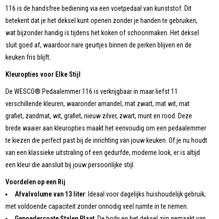
116 is de handsfree bediening via een voetpedaal van kunststof. Dit
betekent dat je het deksel kunt openen zonder je handen te gebruiken,
wat bijzonder handig is tijdens het koken of schoonmaken. Het deksel
sluit goed af, waardoor nare geurtjes binnen de perken blijven en de
keuken fris blijft.
Kleuropties voor Elke Stijl
De WESCO® Pedaalemmer 116 is verkrijgbaar in maar liefst 11
verschillende kleuren, waaronder amandel, mat zwart, mat wit, mat
grafiet, zandmat, wit, grafiet, nieuw zilver, zwart, munt en rood. Deze
brede waaier aan kleuropties maakt het eenvoudig om een pedaalemmer
te kiezen die perfect past bij de inrichting van jouw keuken. Of je nu houdt
van een klassieke uitstraling of een gedurfde, moderne look, er is altijd
een kleur die aansluit bij jouw persoonlijke stijl.
Voordelen op een Rij
Afvalvolume van 13 liter
: Ideaal voor dagelijks huishoudelijk gebruik,
met voldoende capaciteit zonder onnodig veel ruimte in te nemen.
Gepoedercoate Stalen Plaat
: De body en het deksel zijn gemaakt van