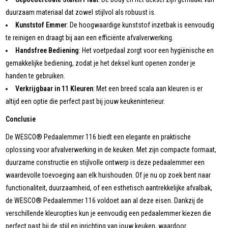
duurzaam materiaal dat zowel stijlvol als robuust is.
Kunststof Emmer
: De hoogwaardige kunststof inzetbak is eenvoudig
te reinigen en draagt bij aan een efficiënte afvalverwerking.
Handsfree Bediening
: Het voetpedaal zorgt voor een hygiënische en
gemakkelijke bediening, zodat je het deksel kunt openen zonder je
handen te gebruiken.
Verkrijgbaar in 11 Kleuren
: Met een breed scala aan kleuren is er
altijd een optie die perfect past bij jouw keukeninterieur.
Conclusie
De WESCO® Pedaalemmer 116 biedt een elegante en praktische
oplossing voor afvalverwerking in de keuken. Met zijn compacte formaat,
duurzame constructie en stijlvolle ontwerp is deze pedaalemmer een
waardevolle toevoeging aan elk huishouden. Of je nu op zoek bent naar
functionaliteit, duurzaamheid, of een esthetisch aantrekkelijke afvalbak,
de WESCO® Pedaalemmer 116 voldoet aan al deze eisen. Dankzij de
verschillende kleuropties kun je eenvoudig een pedaalemmer kiezen die
perfect past bij de stijl en inrichting van jouw keuken, waardoor