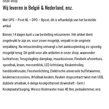
onze shop.
Wij leveren in België & Nederland, enz.
Met UPS – Post NL – DPD – Bpost, dit is afhankelijk van het bestelde
artikel.
Binnen 14 dagen kunt u uw bestelling retourneren. Het artikel dient
ongebruikt te zijn en, voor zover mogelijk, verpakt in de originele
verpakking. Na retourzending ontvangt u het aankoopbedrag zo spoedig
mogelijk terug. Dit geldt voor alle artikelen in onze shop, waaronder:
luchtafvoer, Terugslagklep dampkap, muurdoorvoer, Flexibele afvoerbuis,
spoelbak, kraan, messenblok, LED lichtslang, Keukentrolley,
handdoekhouder, Feestverlichting, Elektrische universele buffetwarmer,
keukenaccessoires, Afvalbak keuken, Keuken stopcontact twist met USB,
dubbele afvalbak, 6-delige kookpottenset downdraft - Gem |
Kookplaatafzuiging, Wesco Kickmaster maxi 40 liter, pedaalemmer, enz.