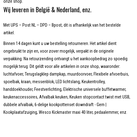
onze shop.
Wij leveren in België & Nederland, enz.
Met UPS – Post NL – DPD – Bpost, dit is afhankelijk van het bestelde
artikel.
Binnen 14 dagen kunt u uw bestelling retourneren. Het artikel dient
ongebruikt te zijn en, voor zover mogelijk, verpakt in de originele
verpakking. Na retourzending ontvangt u het aankoopbedrag zo spoedig
mogelijk terug. Dit geldt voor alle artikelen in onze shop, waaronder:
luchtafvoer, Terugslagklep dampkap, muurdoorvoer, Flexibele afvoerbuis,
spoelbak, kraan, messenblok, LED lichtslang, Keukentrolley,
handdoekhouder, Feestverlichting, Elektrische universele buffetwarmer,
keukenaccessoires, Afvalbak keuken, Keuken stopcontact twist met USB,
dubbele afvalbak, 6-delige kookpottenset downdraft - Gem |
Kookplaatafzuiging, Wesco Kickmaster maxi 40 liter, pedaalemmer, enz.