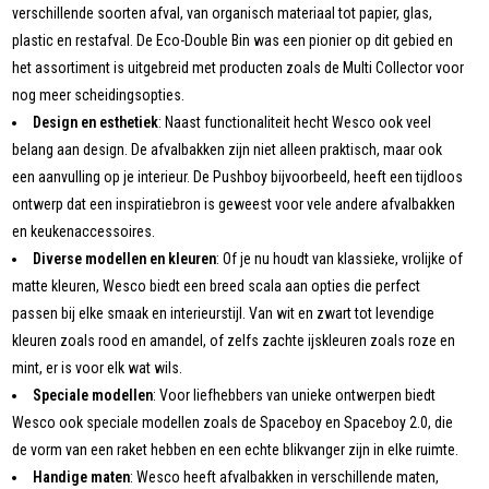
verschillende soorten afval, van organisch materiaal tot papier, glas,
plastic en restafval. De Eco-Double Bin was een pionier op dit gebied en
het assortiment is uitgebreid met producten zoals de Multi Collector voor
nog meer scheidingsopties.
Design en esthetiek
: Naast functionaliteit hecht Wesco ook veel
belang aan design. De afvalbakken zijn niet alleen praktisch, maar ook
een aanvulling op je interieur. De Pushboy bijvoorbeeld, heeft een tijdloos
ontwerp dat een inspiratiebron is geweest voor vele andere afvalbakken
en keukenaccessoires.
Diverse modellen en kleuren
: Of je nu houdt van klassieke, vrolijke of
matte kleuren, Wesco biedt een breed scala aan opties die perfect
passen bij elke smaak en interieurstijl. Van wit en zwart tot levendige
kleuren zoals rood en amandel, of zelfs zachte ijskleuren zoals roze en
mint, er is voor elk wat wils.
Speciale modellen
: Voor liefhebbers van unieke ontwerpen biedt
Wesco ook speciale modellen zoals de Spaceboy en Spaceboy 2.0, die
de vorm van een raket hebben en een echte blikvanger zijn in elke ruimte.
Handige maten
: Wesco heeft afvalbakken in verschillende maten,