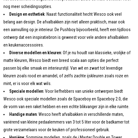
nog meer scheidingsopties.
Design en esthetiek
: Naast functionaliteit hecht Wesco ook veel
belang aan design. De afvalbakken zijn niet alleen praktisch, maar ook
een aanvulling op je interieur. De Pushboy bijvoorbeeld, heeft een tijdloos
ontwerp dat een inspiratiebron is geweest voor vele andere afvalbakken
en keukenaccessoires.
Diverse modellen en kleuren
: Of je nu houdt van klassieke, vrolijke of
matte kleuren, Wesco biedt een breed scala aan opties die perfect
passen bij elke smaak en interieurstijl. Van wit en zwart tot levendige
kleuren zoals rood en amandel, of zelfs zachte ijskleuren zoals roze en
mint, er is voor elk wat wils.
Speciale modellen
: Voor liefhebbers van unieke ontwerpen biedt
Wesco ook speciale modellen zoals de Spaceboy en Spaceboy 2.0, die
de vorm van een raket hebben en een echte blikvanger zijn in elke ruimte.
Handige maten
: Wesco heeft afvalbakken in verschillende maten,
variërend van kleine pedaalemmers van 3 tot 5 liter voor de badkamer tot
grote verzamelaars voor de keuken of professioneel gebruik.
Hygiëne
: Sommige modellen, zoals de i.Master Double en Tower