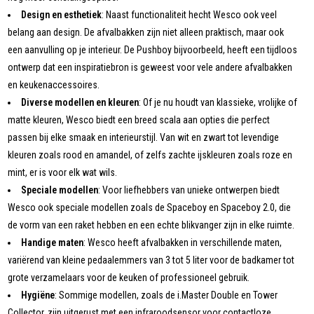
Design en esthetiek
: Naast functionaliteit hecht Wesco ook veel
belang aan design. De afvalbakken zijn niet alleen praktisch, maar ook
een aanvulling op je interieur. De Pushboy bijvoorbeeld, heeft een tijdloos
ontwerp dat een inspiratiebron is geweest voor vele andere afvalbakken
en keukenaccessoires.
Diverse modellen en kleuren
: Of je nu houdt van klassieke, vrolijke of
matte kleuren, Wesco biedt een breed scala aan opties die perfect
passen bij elke smaak en interieurstijl. Van wit en zwart tot levendige
kleuren zoals rood en amandel, of zelfs zachte ijskleuren zoals roze en
mint, er is voor elk wat wils.
Speciale modellen
: Voor liefhebbers van unieke ontwerpen biedt
Wesco ook speciale modellen zoals de Spaceboy en Spaceboy 2.0, die
de vorm van een raket hebben en een echte blikvanger zijn in elke ruimte.
Handige maten
: Wesco heeft afvalbakken in verschillende maten,
variërend van kleine pedaalemmers van 3 tot 5 liter voor de badkamer tot
grote verzamelaars voor de keuken of professioneel gebruik.
Hygiëne
: Sommige modellen, zoals de i.Master Double en Tower
Collector, zijn uitgerust met een infraroodsensor voor contactloze