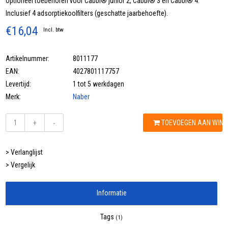
Optioneel toebehoren voor Cabbi® junior 2, Cabbi® 3 en Cabbi® 4.
Inclusief 4 adsorptiekoolfilters (geschatte jaarbehoefte).
€16,04
Incl. btw
Artikelnummer:
8011177
EAN:
4027801117757
Levertijd:
1 tot 5 werkdagen
Merk:
Naber
TOEVOEGEN AAN WIN
+
-
> Verlanglijst
> Vergelijk
Informatie
Tags
(1)