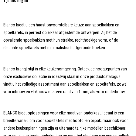
Tijdloos elegant
Blanco biedt u een haast onvoorstelbare keuze aan spoelbakken en
spoeltafels, in perfect op elkaar afgestemde ontwerpen. Zij het de
opvallende spoelbakken met hun strakke, rechthoekige vorm, of de
elegante spoeltafels met minimalistisch afgeronde hoeken.
Blanco brengt stijl in elke keukenomgeving. Ontdek de hoogtepunten van
onze exclusieve collectie in roestvrij staal in onze productcatalogus
vindt u het volledige assortiment aan spoelbakken en spoeltafels, zowel
voor inbouw en vlakbouw met een rand van 1 mm, als voor onderbouw.
BLANCO biedt oplossingen voor elke maat van onderkast. Ideaal is een
breedte van 60 cm voor spoeltafels met hoofd -en bijbak, maar ook voor
andere keukenplanningen zijn er uiteraard talrijke modellen beschikbaar:
voor smalle en brede onderkasten en voor het plaatsen van een spoelbak