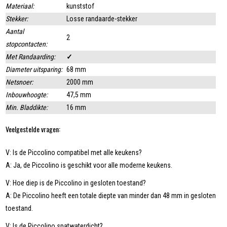
Materiaal:
kunststof
Stekker:
Losse randaarde-stekker
Aantal
2
stopcontacten:
Met Randaarding:
✓
Diameter uitsparing:
68 mm
Netsnoer:
2000 mm
Inbouwhoogte:
47,5 mm
Min. Bladdikte:
16 mm
Veelgestelde vragen:
V: Is de Piccolino compatibel met alle keukens?
A: Ja, de Piccolino is geschikt voor alle moderne keukens.
V: Hoe diep is de Piccolino in gesloten toestand?
A: De Piccolino heeft een totale diepte van minder dan 48 mm in gesloten
toestand.
V: Is de Piccolino spatwaterdicht?