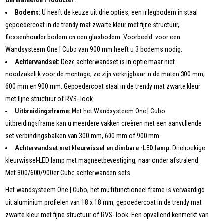
Gerelateerde Producten:
Bodems:
U heeft de keuze uit drie opties, een inlegbodem in staal
gepoedercoat in de trendy mat zwarte kleur met fijne structuur,
flessenhouder bodem en een glasbodem.
Voorbeeld:
voor een
Wandsysteem One | Cubo van 900 mm heeft u 3 bodems nodig.
Achterwandset:
Deze achterwandset is in optie maar niet
noodzakelijk voor de montage, ze zijn verkrijgbaar in de maten 300 mm,
600 mm en 900 mm. Gepoedercoat staal in de trendy mat zwarte kleur
met fijne structuur of RVS- look.
Uitbreidingsframe:
Met het Wandsysteem One | Cubo
uitbreidingsframe kan u meerdere vakken creëren met een aanvullende
set verbindingsbalken van 300 mm, 600 mm of 900 mm.
Achterwandset met kleurwissel en dimbare -LED lamp:
Driehoekige
kleurwissel-LED lamp met magneetbevestiging, naar onder afstralend.
Met 300/600/900er Cubo achterwanden sets.
Het wandsysteem One | Cubo, het multifunctioneel frame is vervaardigd
uit aluminium profielen van 18 x 18 mm, gepoedercoat in de trendy mat
zwarte kleur met fijne structuur of RVS- look. Een opvallend kenmerkt van