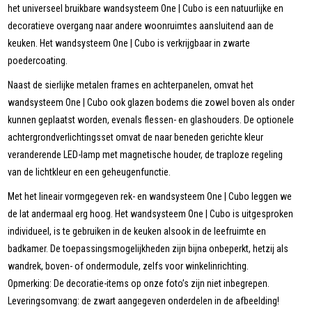
het universeel bruikbare wandsysteem One | Cubo is een natuurlijke en
decoratieve overgang naar andere woonruimtes aansluitend aan de
keuken. Het wandsysteem One | Cubo is verkrijgbaar in zwarte
poedercoating.
Naast de sierlijke metalen frames en achterpanelen, omvat het
wandsysteem One | Cubo ook glazen bodems die zowel boven als onder
kunnen geplaatst worden, evenals flessen- en glashouders. De optionele
achtergrondverlichtingsset omvat de naar beneden gerichte kleur
veranderende LED-lamp met magnetische houder, de traploze regeling
van de lichtkleur en een geheugenfunctie.
Met het lineair vormgegeven rek- en wandsysteem One | Cubo leggen we
de lat andermaal erg hoog. Het wandsysteem One | Cubo is uitgesproken
individueel, is te gebruiken in de keuken alsook in de leefruimte en
badkamer. De toepassingsmogelijkheden zijn bijna onbeperkt, hetzij als
wandrek, boven- of ondermodule, zelfs voor winkelinrichting.
Opmerking: De decoratie-items op onze foto’s zijn niet inbegrepen.
Leveringsomvang: de zwart aangegeven onderdelen in de afbeelding!