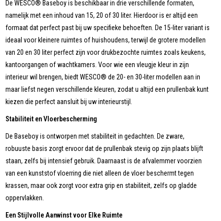
De WESCO® Baseboy is beschikbaar in drie verschillende formaten,
namelijk met een inhoud van 15, 20 of 30 liter. Hierdoor is er altijd een
formaat dat perfect past bij uw specifieke behoeften. De 15-liter variant is
ideaal voor kleinere ruimtes of huishoudens, terwijl de grotere modellen
van 20 en 30 liter perfect zijn voor drukbezochte ruimtes zoals keukens,
kantoorgangen of wachtkamers. Voor wie een vleugje kleur in zijn
interieur wil brengen, biedt WESCO® de 20- en 30-liter modellen aan in
maar liefst negen verschillende kleuren, zodat u altijd een prullenbak kunt
kiezen die perfect aansluit bij uw interieurstijl.
Stabiliteit en Vloerbescherming
De Baseboy is ontworpen met stabiliteit in gedachten. De zware,
robuuste basis zorgt ervoor dat de prullenbak stevig op zijn plaats blijft
staan, zelfs bij intensief gebruik. Daarnaast is de afvalemmer voorzien
van een kunststof vloerring die niet alleen de vloer beschermt tegen
krassen, maar ook zorgt voor extra grip en stabiliteit, zelfs op gladde
oppervlakken.
Een Stijlvolle Aanwinst voor Elke Ruimte