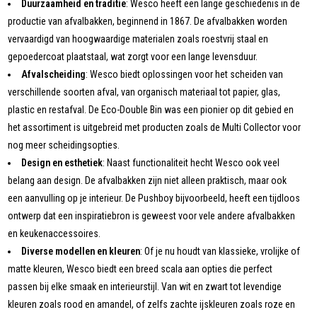
Duurzaamheid en traditie
: Wesco heeft een lange geschiedenis in de
productie van afvalbakken, beginnend in 1867. De afvalbakken worden
vervaardigd van hoogwaardige materialen zoals roestvrij staal en
gepoedercoat plaatstaal, wat zorgt voor een lange levensduur.
Afvalscheiding
: Wesco biedt oplossingen voor het scheiden van
verschillende soorten afval, van organisch materiaal tot papier, glas,
plastic en restafval. De Eco-Double Bin was een pionier op dit gebied en
het assortiment is uitgebreid met producten zoals de Multi Collector voor
nog meer scheidingsopties.
Design en esthetiek
: Naast functionaliteit hecht Wesco ook veel
belang aan design. De afvalbakken zijn niet alleen praktisch, maar ook
een aanvulling op je interieur. De Pushboy bijvoorbeeld, heeft een tijdloos
ontwerp dat een inspiratiebron is geweest voor vele andere afvalbakken
en keukenaccessoires.
Diverse modellen en kleuren
: Of je nu houdt van klassieke, vrolijke of
matte kleuren, Wesco biedt een breed scala aan opties die perfect
passen bij elke smaak en interieurstijl. Van wit en zwart tot levendige
kleuren zoals rood en amandel, of zelfs zachte ijskleuren zoals roze en