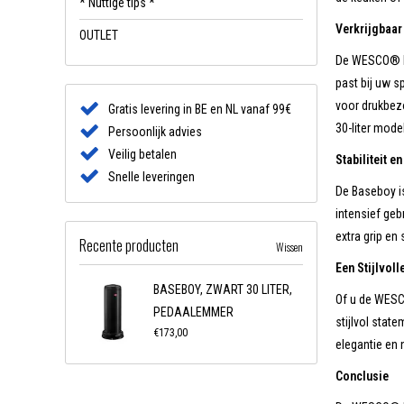
* Nuttige tips *
Verkrijgbaar
OUTLET
De WESCO® Bas
past bij uw sp
voor drukbezo
Gratis levering in BE en NL vanaf 99€
30-liter model
Persoonlijk advies
Veilig betalen
Stabiliteit 
Snelle leveringen
De Baseboy is
intensief geb
extra grip en 
Recente producten
Wissen
Een Stijlvol
BASEBOY, ZWART 30 LITER,
Of u de WESCO
PEDAALEMMER
stijlvol stat
€173,00
elegantie en 
Conclusie