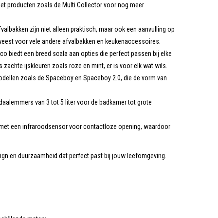
met producten zoals de Multi Collector voor nog meer
valbakken zijn niet alleen praktisch, maar ook een aanvulling op
geweest voor vele andere afvalbakken en keukenaccessoires.
sco biedt een breed scala aan opties die perfect passen bij elke
 zachte ijskleuren zoals roze en mint, er is voor elk wat wils.
odellen zoals de Spaceboy en Spaceboy 2.0, die de vorm van
daalemmers van 3 tot 5 liter voor de badkamer tot grote
t met een infraroodsensor voor contactloze opening, waardoor
sign en duurzaamheid dat perfect past bij jouw leefomgeving.