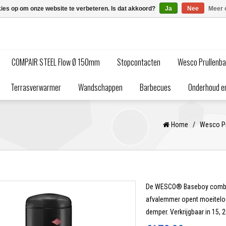
kies op om onze website te verbeteren. Is dat akkoord?
Ja
Nee
Meer 
COMPAIR STEEL Flow Ø 150mm
Stopcontacten
Wesco Prullenb
Terrasverwarmer
Wandschappen
Barbecues
Onderhoud en
Home
/
Wesco Pr
De WESCO® Baseboy combine
afvalemmer opent moeiteloo
demper. Verkrijgbaar in 15, 2