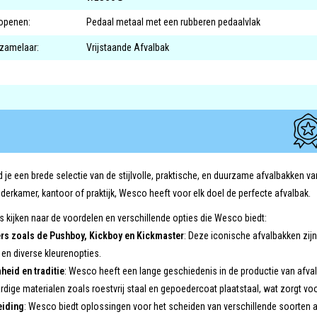
openen:
Pedaal metaal met een rubberen pedaalvlak
rzamelaar:
Vrijstaande Afvalbak
nd je een brede selectie van de stijlvolle, praktische, en duurzame afvalbakken 
derkamer, kantoor of praktijk, Wesco heeft voor elk doel de perfecte afvalbak.
 kijken naar de voordelen en verschillende opties die Wesco biedt:
rs zoals de Pushboy, Kickboy en Kickmaster
: Deze iconische afvalbakken zij
en diverse kleurenopties.
eid en traditie
: Wesco heeft een lange geschiedenis in de productie van afva
ige materialen zoals roestvrij staal en gepoedercoat plaatstaal, wat zorgt voo
eiding
: Wesco biedt oplossingen voor het scheiden van verschillende soorten afv