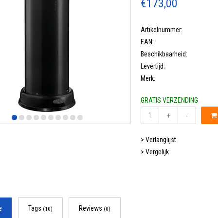
€173,00
Artikelnummer:
EAN:
Beschikbaarheid:
Levertijd:
Merk:
GRATIS VERZENDING
+
-
> Verlanglijst
> Vergelijk
e
Tags
Reviews
(10)
(0)