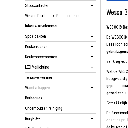
Stopcontacten
Wesco Ba
Wesco Prullenbak- Pedaalemmer
Inbouw afvalemmer
WESCO® Base
Spoelbakken
De WESCO® Ba
Deze iconisch
Keukenkranen
gebruiksgem
Keukenaccessoires
Een Oog voor 
LED Verlichting
Wat de WESCO
Terrasverwarmer
hoogwaardig 
gepoedercoat 
Wandschappen
gevoel van lu
Barbecues
Gemakkelijk 
Onderhoud en reiniging
De functional
BergHOFF
opent de prul
de keuken of 