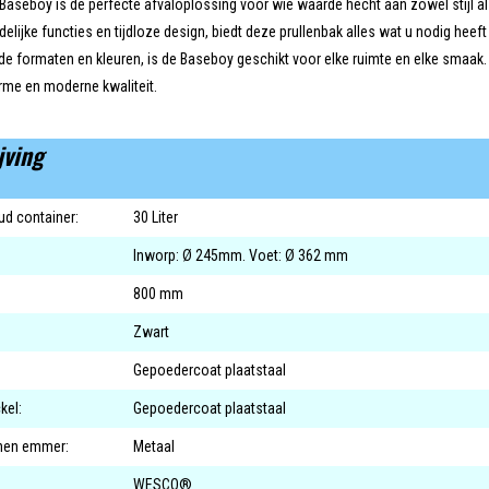
eboy is de perfecte afvaloplossing voor wie waarde hecht aan zowel stijl als f
delijke functies en tijdloze design, biedt deze prullenbak alles wat u nodig hee
nde formaten en kleuren, is de Baseboy geschikt voor elke ruimte en elke smaa
rme en moderne kwaliteit.
jving
d container:
30 Liter
Inworp: Ø 245mm. Voet: Ø 362 mm
800 mm
Zwart
Gepoedercoat plaatstaal
kel:
Gepoedercoat plaatstaal
nnen emmer:
Metaal
WESCO®