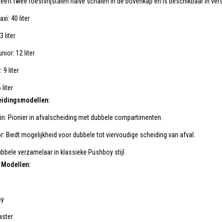
eeft twee roestvrijstalen halve schalen in de bovenkap en is beschikbaar in ver
xi: 40 liter
 liter
ior: 12 liter
 9 liter
 liter
eidingsmodellen:
in: Pionier in afvalscheiding met dubbele compartimenten.
or: Biedt mogelijkheid voor dubbele tot viervoudige scheiding van afval.
bele verzamelaar in klassieke Pushboy stijl.
 Modellen:
oy
aster