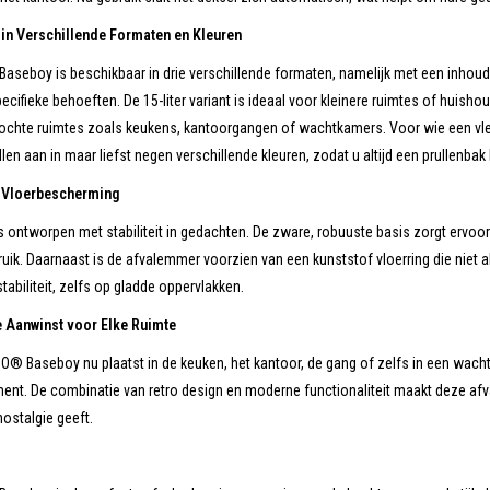
 in Verschillende Formaten en Kleuren
eboy is beschikbaar in drie verschillende formaten, namelijk met een inhoud van 
ecifieke behoeften. De 15-liter variant is ideaal voor kleinere ruimtes of huishou
chte ruimtes zoals keukens, kantoorgangen of wachtkamers. Voor wie een vleugj
len aan in maar liefst negen verschillende kleuren, zodat u altijd een prullenbak ku
en Vloerbescherming
 ontworpen met stabiliteit in gedachten. De zware, robuuste basis zorgt ervoor dat
ruik. Daarnaast is de afvalemmer voorzien van een kunststof vloerring die niet
stabiliteit, zelfs op gladde oppervlakken.
le Aanwinst voor Elke Ruimte
® Baseboy nu plaatst in de keuken, het kantoor, de gang of zelfs in een wachtk
ement. De combinatie van retro design en moderne functionaliteit maakt deze afv
nostalgie geeft.