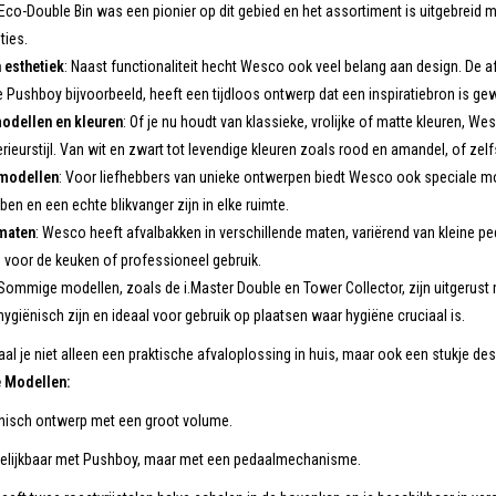
 Eco-Double Bin was een pionier op dit gebied en het assortiment is uitgebreid 
ties.
 esthetiek
: Naast functionaliteit hecht Wesco ook veel belang aan design. De af
 De Pushboy bijvoorbeeld, heeft een tijdloos ontwerp dat een inspiratiebron is 
odellen en kleuren
: Of je nu houdt van klassieke, vrolijke of matte kleuren, We
rieurstijl. Van wit en zwart tot levendige kleuren zoals rood en amandel, of zelfs
 modellen
: Voor liefhebbers van unieke ontwerpen biedt Wesco ook speciale m
ben en een echte blikvanger zijn in elke ruimte.
maten
: Wesco heeft afvalbakken in verschillende maten, variërend van kleine pe
 voor de keuken of professioneel gebruik.
 Sommige modellen, zoals de i.Master Double en Tower Collector, zijn uitgerus
hygiënisch zijn en ideaal voor gebruik op plaatsen waar hygiëne cruciaal is.
l je niet alleen een praktische afvaloplossing in huis, maar ook een stukje de
 Modellen:
nisch ontwerp met een groot volume.
gelijkbaar met Pushboy, maar met een pedaalmechanisme.