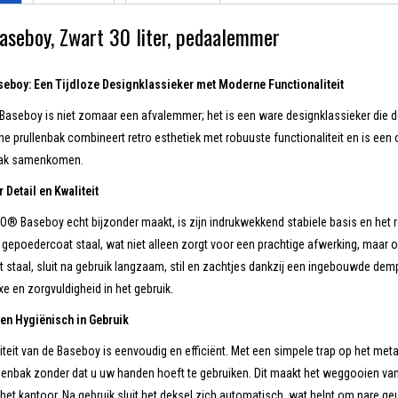
seboy, Zwart 30 liter, pedaalemmer
boy: Een Tijdloze Designklassieker met Moderne Functionaliteit
seboy is niet zomaar een afvalemmer; het is een ware designklassieker die de
e prullenbak combineert retro esthetiek met robuuste functionaliteit en is een 
ak samenkomen.
Detail en Kwaliteit
® Baseboy echt bijzonder maakt, is zijn indrukwekkend stabiele basis en het
gepoedercoat staal, wat niet alleen zorgt voor een prachtige afwerking, maar 
staal, sluit na gebruik langzaam, stil en zachtjes dankzij een ingebouwde demp
xe en zorgvuldigheid in het gebruik.
en Hygiënisch in Gebruik
iteit van de Baseboy is eenvoudig en efficiënt. Met een simpele trap op het me
lenbak zonder dat u uw handen hoeft te gebruiken. Dit maakt het weggooien van
het kantoor. Na gebruik sluit het deksel zich automatisch, wat helpt om nare