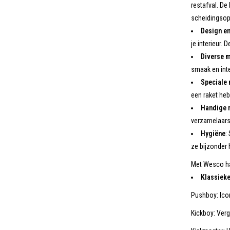
restafval. De
scheidingsop
Design en
je interieur.
Diverse m
smaak en inte
Speciale
een raket heb
Handige 
verzamelaars
Hygiëne
:
ze bijzonder 
Met Wesco haa
Klassieke
Pushboy: Ico
Kickboy: Ver