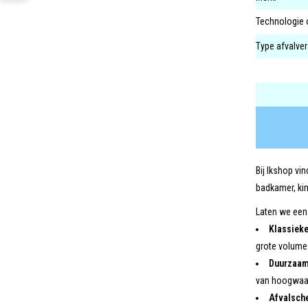
Technologie 
Type afvalve
Bij Ikshop vi
badkamer, kin
Laten we eens
Klassieke
grote volume 
Duurzaamh
van hoogwaard
Afvalsch