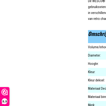
De WESCO® Bas
gebruiksvrien
in verschille
van retro cha
Omschri
Volume/inhou
Diameter:
Hoogte:
Kleur:
Kleur deksel:
Materiaal Dec
Materiaal bi
9,9
Merk: