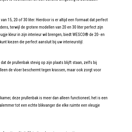
15, 20 of 30 liter. Hierdoor is er altijd een formaat dat perfect
dens, terwijl de grotere modellen van 20 en 30 liter perfect zijn
e kleur in zijn interieur wil brengen, biedt WESCO® de 20- en
nt kiezen die perfect aansluit bij uw interieurstijl.
 de prullenbak stevig op zijn plaats blijft staan, zelfs bij
 alleen de vloer beschermt tegen krassen, maar ook zorgt voor
amer, deze prullenbak is meer dan alleen functioneel; het is een
alemmer tot een echte blikvanger die elke ruimte een vleugje