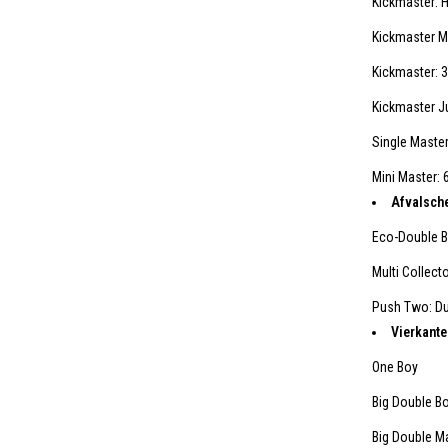
Kickmaster: H
Kickmaster Ma
Kickmaster: 33
Kickmaster Jun
Single Master:
Mini Master: 6
Afvalsch
Eco-Double B
Multi Collect
Push Two: Dub
Vierkante
One Boy
Big Double B
Big Double M