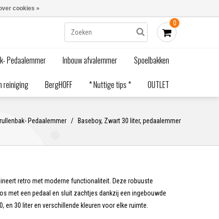
Blogs
Bestellen - €0,00
Inloggen
over cookies »
0
ak- Pedaalemmer
Inbouw afvalemmer
Spoelbakken
 reiniging
BergHOFF
* Nuttige tips *
OUTLET
ullenbak- Pedaalemmer
/
Baseboy, Zwart 30 liter, pedaalemmer
ert retro met moderne functionaliteit. Deze robuuste
s met een pedaal en sluit zachtjes dankzij een ingebouwde
0, en 30 liter en verschillende kleuren voor elke ruimte.