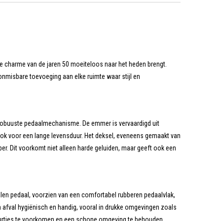
 charme van de jaren 50 moeiteloos naar het heden brengt.
onmisbare toevoeging aan elke ruimte waar stijl en
 robuuste pedaalmechanisme. De emmer is vervaardigd uit
ook voor een lange levensduur. Het deksel, eveneens gemaakt van
er. Dit voorkomt niet alleen harde geluiden, maar geeft ook een
talen pedaal, voorzien van een comfortabel rubberen pedaalvlak,
 afval hygiënisch en handig, vooral in drukke omgevingen zoals
 geurtjes te voorkomen en een schone omgeving te behouden.