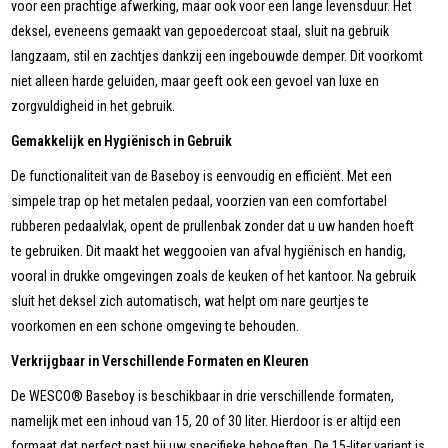
voor een prachtige afwerking, maar ook voor een lange levensduur. Het
deksel, eveneens gemaakt van gepoedercoat staal, sluit na gebruik
langzaam, stil en zachtjes dankzij een ingebouwde demper. Dit voorkomt
niet alleen harde geluiden, maar geeft ook een gevoel van luxe en
zorgvuldigheid in het gebruik.
Gemakkelijk en Hygiënisch in Gebruik
De functionaliteit van de Baseboy is eenvoudig en efficiënt. Met een
simpele trap op het metalen pedaal, voorzien van een comfortabel
rubberen pedaalvlak, opent de prullenbak zonder dat u uw handen hoeft
te gebruiken. Dit maakt het weggooien van afval hygiënisch en handig,
vooral in drukke omgevingen zoals de keuken of het kantoor. Na gebruik
sluit het deksel zich automatisch, wat helpt om nare geurtjes te
voorkomen en een schone omgeving te behouden.
Verkrijgbaar in Verschillende Formaten en Kleuren
De WESCO® Baseboy is beschikbaar in drie verschillende formaten,
namelijk met een inhoud van 15, 20 of 30 liter. Hierdoor is er altijd een
formaat dat perfect past bij uw specifieke behoeften. De 15-liter variant is