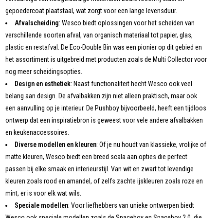
gepoedercoat plaatstaal, wat zorgt voor een lange levensduur.
Afvalscheiding
: Wesco biedt oplossingen voor het scheiden van
verschillende soorten afval, van organisch materiaal tot papier, glas,
plastic en restafval. De Eco-Double Bin was een pionier op dit gebied en
het assortiment is uitgebreid met producten zoals de Multi Collector voor
nog meer scheidingsopties.
Design en esthetiek
: Naast functionaliteit hecht Wesco ook veel
belang aan design. De afvalbakken zijn niet alleen praktisch, maar ook
een aanvulling op je interieur. De Pushboy bijvoorbeeld, heeft een tijdloos
ontwerp dat een inspiratiebron is geweest voor vele andere afvalbakken
en keukenaccessoires.
Diverse modellen en kleuren
: Of je nu houdt van klassieke, vrolijke of
matte kleuren, Wesco biedt een breed scala aan opties die perfect
passen bij elke smaak en interieurstijl. Van wit en zwart tot levendige
kleuren zoals rood en amandel, of zelfs zachte ijskleuren zoals roze en
mint, er is voor elk wat wils.
Speciale modellen
: Voor liefhebbers van unieke ontwerpen biedt
Wesco ook speciale modellen zoals de Spaceboy en Spaceboy 2.0, die