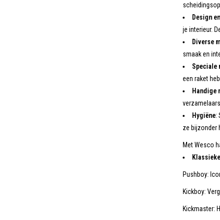
scheidingsop
Design en
je interieur.
Diverse m
smaak en inte
Speciale
een raket heb
Handige 
verzamelaars
Hygiëne
:
ze bijzonder 
Met Wesco haa
Klassieke
Pushboy: Ico
Kickboy: Ver
Kickmaster: H