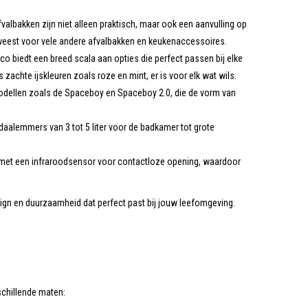
valbakken zijn niet alleen praktisch, maar ook een aanvulling op
geweest voor vele andere afvalbakken en keukenaccessoires.
sco biedt een breed scala aan opties die perfect passen bij elke
 zachte ijskleuren zoals roze en mint, er is voor elk wat wils.
odellen zoals de Spaceboy en Spaceboy 2.0, die de vorm van
daalemmers van 3 tot 5 liter voor de badkamer tot grote
t met een infraroodsensor voor contactloze opening, waardoor
sign en duurzaamheid dat perfect past bij jouw leefomgeving.
schillende maten: