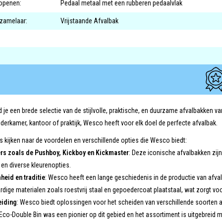
openen:
Pedaal metaal met een rubberen pedaalvlak
rzamelaar:
Vrijstaande Afvalbak
nd je een brede selectie van de stijlvolle, praktische, en duurzame afvalbakken 
derkamer, kantoor of praktijk, Wesco heeft voor elk doel de perfecte afvalbak.
 kijken naar de voordelen en verschillende opties die Wesco biedt:
rs zoals de Pushboy, Kickboy en Kickmaster
: Deze iconische afvalbakken zij
en diverse kleurenopties.
eid en traditie
: Wesco heeft een lange geschiedenis in de productie van afva
ige materialen zoals roestvrij staal en gepoedercoat plaatstaal, wat zorgt voo
eiding
: Wesco biedt oplossingen voor het scheiden van verschillende soorten afv
 Eco-Double Bin was een pionier op dit gebied en het assortiment is uitgebreid 