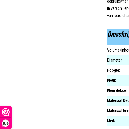
gebruiksvrien
in verschille
van retro cha
Omschri
Volume/inhou
Diameter:
Hoogte:
Kleur:
Kleur deksel:
Materiaal Dec
Materiaal bi
Merk:
9,9