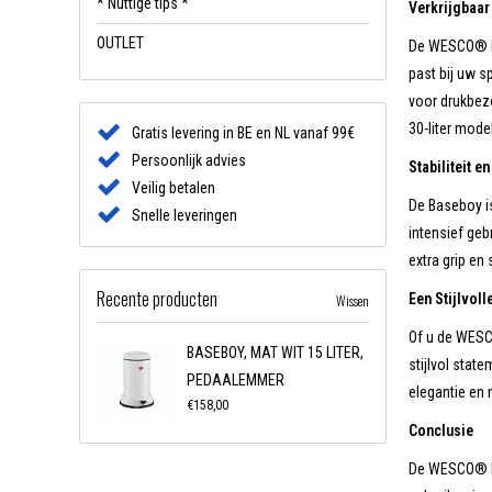
* Nuttige tips *
Verkrijgbaar
OUTLET
De WESCO® Bas
past bij uw sp
voor drukbezo
30-liter model
Gratis levering in BE en NL vanaf 99€
Persoonlijk advies
Stabiliteit 
Veilig betalen
De Baseboy is
Snelle leveringen
intensief geb
extra grip en 
Recente producten
Een Stijlvol
Wissen
Of u de WESCO
BASEBOY, MAT WIT 15 LITER,
stijlvol stat
PEDAALEMMER
elegantie en 
€158,00
Conclusie
De WESCO® Bas