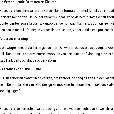
 in Verschillende Formaten en Kleuren
eboy is beschikbaar in drie verschillende formaten, namelijk met een inhoud van 
ecifieke behoeften. De 15-liter variant is ideaal voor kleinere ruimtes of huishou
chte ruimtes zoals keukens, kantoorgangen of wachtkamers. Voor wie een vleugj
len aan in maar liefst negen verschillende kleuren, zodat u altijd een prullenbak ku
en Vloerbescherming
 ontworpen met stabiliteit in gedachten. De zware, robuuste basis zorgt ervoor dat
ruik. Daarnaast is de afvalemmer voorzien van een kunststof vloerring die niet
stabiliteit, zelfs op gladde oppervlakken.
le Aanwinst voor Elke Ruimte
® Baseboy nu plaatst in de keuken, het kantoor, de gang of zelfs in een wachtk
ement. De combinatie van retro design en moderne functionaliteit maakt deze afv
nostalgie geeft.
eboy is de perfecte afvaloplossing voor wie waarde hecht aan zowel stijl als f