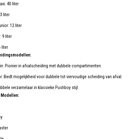
xi: 40 liter
 liter
ior: 12 liter
 9 liter
 liter
eidingsmodellen:
in: Pionier in afvalscheiding met dubbele compartimenten.
or: Biedt mogelijkheid voor dubbele tot viervoudige scheiding van afval.
bele verzamelaar in klassieke Pushboy stijl.
 Modellen:
oy
aster
ble