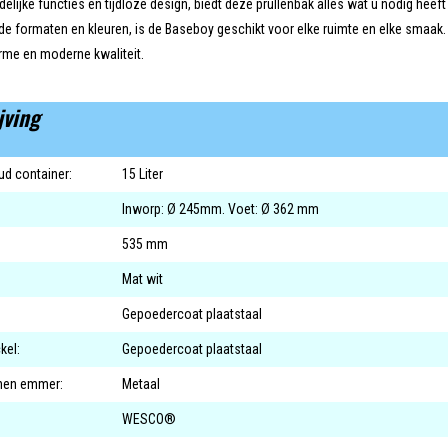
delijke functies en tijdloze design, biedt deze prullenbak alles wat u nodig hee
nde formaten en kleuren, is de Baseboy geschikt voor elke ruimte en elke smaa
rme en moderne kwaliteit.
jving
d container:
15 Liter
Inworp: Ø 245mm. Voet: Ø 362 mm
535 mm
Mat wit
Gepoedercoat plaatstaal
kel:
Gepoedercoat plaatstaal
nnen emmer:
Metaal
WESCO®