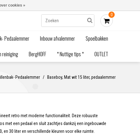
Blogs
Bestellen - €0,00
Inloggen
over cookies »
0
ak- Pedaalemmer
Inbouw afvalemmer
Spoelbakken
 reiniging
BergHOFF
* Nuttige tips *
OUTLET
llenbak- Pedaalemmer
/
Baseboy, Mat wit 15 liter, pedaalemmer
ert retro met moderne functionaliteit. Deze robuuste
s met een pedaal en sluit zachtjes dankzij een ingebouwde
0, en 30 liter en verschillende kleuren voor elke ruimte.