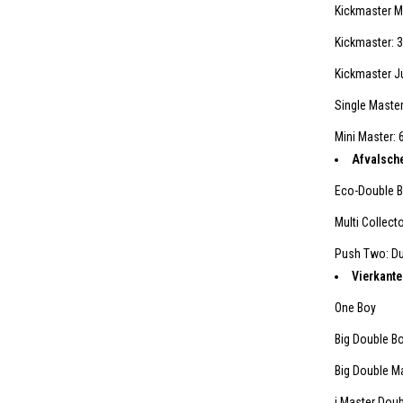
Kickmaster Ma
Kickmaster: 33
Kickmaster Jun
Single Master:
Mini Master: 6
Afvalsch
Eco-Double B
Multi Collect
Push Two: Dub
Vierkante
One Boy
Big Double B
Big Double M
i.Master Dou