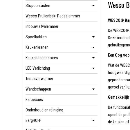
Wesco Ba
Stopcontacten
Wesco Prullenbak- Pedaalemmer
WESCO® Base
Inbouw afvalemmer
De WESCO® Ba
Spoelbakken
Deze iconisch
gebruiksgem
Keukenkranen
Een Oog voor 
Keukenaccessoires
Wat de WESCO
LED Verlichting
hoogwaardig 
Terrasverwarmer
gepoedercoat 
gevoel van lu
Wandschappen
Gemakkelijk 
Barbecues
De functional
Onderhoud en reiniging
opent de prul
BergHOFF
de keuken of 