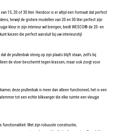
15, 20 of 30 liter. Hierdoor is er altijd een formaat dat perfect
dens, terwijl de grotere modellen van 20 en 30 liter perfect zijn
e kleur in zijn interieur wil brengen, biedt WESCO® de 20- en
nt kiezen die perfect aansluit bij uw interieurstijl.
 de prullenbak stevig op zijn plaats blijft staan, zelfs bij
 alleen de vloer beschermt tegen krassen, maar ook zorgt voor
amer, deze prullenbak is meer dan alleen functioneel; het is een
alemmer tot een echte blikvanger die elke ruimte een vleugje
unctionaliteit. Met zijn robuuste constructie,