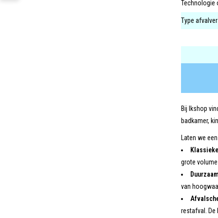
Technologie 
Type afvalve
Bij Ikshop vi
badkamer, kin
Laten we eens
Klassieke
grote volume 
Duurzaamh
van hoogwaard
Afvalsch
restafval. De