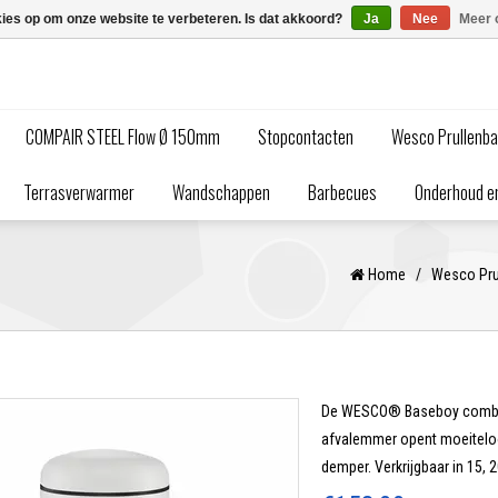
kies op om onze website te verbeteren. Is dat akkoord?
Ja
Nee
Meer 
COMPAIR STEEL Flow Ø 150mm
Stopcontacten
Wesco Prullenb
Terrasverwarmer
Wandschappen
Barbecues
Onderhoud en
Home
/
Wesco Pru
De WESCO® Baseboy combine
afvalemmer opent moeiteloo
demper. Verkrijgbaar in 15, 2