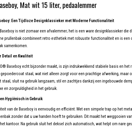
seboy, Mat wit 15 liter, pedaalemmer
boy: Een Tijdloze Designklassieker met Moderne Functionaliteit
seboy is niet zomaar een afvalemmer; het is een ware designklassieker die de
e prullenbak combineert retro esthetiek met robuuste functionaliteit en is een 
ak samenkomen.
Detail en Kwaliteit
® Baseboy echt bijzonder maakt, is zijn indrukwekkend stabiele basis en het
gepoedercoat staal, wat niet alleen zorgt voor een prachtige afwerking, maar 
staal, sluit na gebruik langzaam, stil en zachtjes dankzij een ingebouwde demp
xe en zorgvuldigheid in het gebruik.
en Hygiënisch in Gebruik
iteit van de Baseboy is eenvoudig en efficiënt. Met een simpele trap op het me
lenbak zonder dat u uw handen hoeft te gebruiken. Dit maakt het weggooien van
het kantoor. Na gebruik sluit het deksel zich automatisch, wat helpt om nare