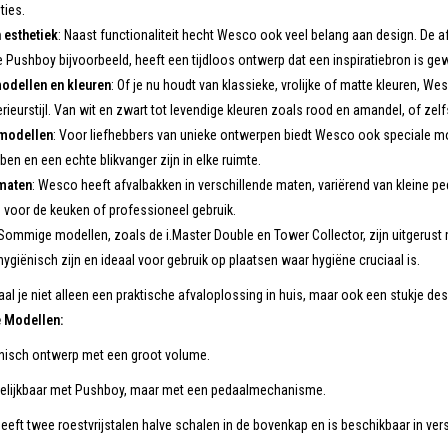
ties.
 esthetiek
: Naast functionaliteit hecht Wesco ook veel belang aan design. De af
 De Pushboy bijvoorbeeld, heeft een tijdloos ontwerp dat een inspiratiebron is 
odellen en kleuren
: Of je nu houdt van klassieke, vrolijke of matte kleuren, We
rieurstijl. Van wit en zwart tot levendige kleuren zoals rood en amandel, of zelfs
 modellen
: Voor liefhebbers van unieke ontwerpen biedt Wesco ook speciale m
ben en een echte blikvanger zijn in elke ruimte.
maten
: Wesco heeft afvalbakken in verschillende maten, variërend van kleine pe
 voor de keuken of professioneel gebruik.
 Sommige modellen, zoals de i.Master Double en Tower Collector, zijn uitgerus
hygiënisch zijn en ideaal voor gebruik op plaatsen waar hygiëne cruciaal is.
l je niet alleen een praktische afvaloplossing in huis, maar ook een stukje de
 Modellen:
nisch ontwerp met een groot volume.
gelijkbaar met Pushboy, maar met een pedaalmechanisme.
eeft twee roestvrijstalen halve schalen in de bovenkap en is beschikbaar in ver