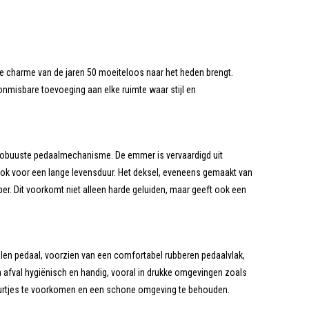
 charme van de jaren 50 moeiteloos naar het heden brengt.
onmisbare toevoeging aan elke ruimte waar stijl en
 robuuste pedaalmechanisme. De emmer is vervaardigd uit
ook voor een lange levensduur. Het deksel, eveneens gemaakt van
er. Dit voorkomt niet alleen harde geluiden, maar geeft ook een
talen pedaal, voorzien van een comfortabel rubberen pedaalvlak,
 afval hygiënisch en handig, vooral in drukke omgevingen zoals
 geurtjes te voorkomen en een schone omgeving te behouden.