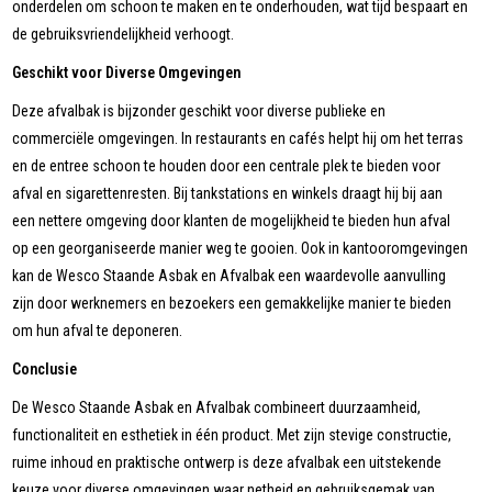
onderdelen om schoon te maken en te onderhouden, wat tijd bespaart en
de gebruiksvriendelijkheid verhoogt.
Geschikt voor Diverse Omgevingen
Deze afvalbak is bijzonder geschikt voor diverse publieke en
commerciële omgevingen. In restaurants en cafés helpt hij om het terras
en de entree schoon te houden door een centrale plek te bieden voor
afval en sigarettenresten. Bij tankstations en winkels draagt hij bij aan
een nettere omgeving door klanten de mogelijkheid te bieden hun afval
op een georganiseerde manier weg te gooien. Ook in kantooromgevingen
kan de Wesco Staande Asbak en Afvalbak een waardevolle aanvulling
zijn door werknemers en bezoekers een gemakkelijke manier te bieden
om hun afval te deponeren.
Conclusie
De Wesco Staande Asbak en Afvalbak combineert duurzaamheid,
functionaliteit en esthetiek in één product. Met zijn stevige constructie,
ruime inhoud en praktische ontwerp is deze afvalbak een uitstekende
keuze voor diverse omgevingen waar netheid en gebruiksgemak van