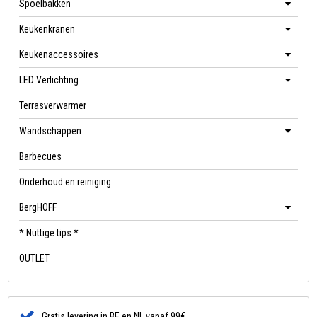
Spoelbakken
Keukenkranen
Keukenaccessoires
LED Verlichting
Terrasverwarmer
Wandschappen
Barbecues
Onderhoud en reiniging
BergHOFF
* Nuttige tips *
OUTLET
Gratis levering in BE en NL vanaf 99€