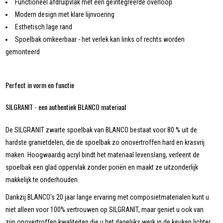
Functioneel afdruipvlak met een geïntegreerde overloop
Modern design met klare lijnvoering
Esthetisch lage rand
Spoelbak omkeerbaar - het verlek kan links of rechts worden
gemonteerd
Perfect in vorm en functie
SILGRANIT - een authentiek BLANCO materiaal
De SILGRANIT zwarte spoelbak van BLANCO bestaat voor 80 % uit de
hardste granietdelen, die de spoelbak zo onovertroffen hard en krasvrij
maken. Hoogwaardig acryl bindt het materiaal levenslang, verleent de
spoelbak een glad oppervlak zonder poriën en maakt ze uitzonderlijk
makkelijk te onderhouden.
Dankzij BLANCO's 20 jaar lange ervaring met composietmaterialen kunt u
niet alleen voor 100% vertrouwen op SILGRANIT, maar geniet u ook van
zijn onovertroffen kwaliteiten die u het dagelijks werk in de keuken lichter