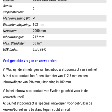
Aantal
2
stopcontacten:
Met Penaarding B*:
✓
Diameter uitsparing:
102 mm
Netsnoer:
2000 mm
Inbouwhoogte:
212 mm
Max. Bladdikte:
50 mm
USB Lader:
2 x USB-C
Veel gestelde vragen en antwoorden:
V: Wat zijn de afmetingen van het inbouw stopcontact van Evoline?
A: Het stopcontact heeft een diameter van 112,5 mm en een
inbouwdiepte van 296 mm, uitsparing is 102 mm.
V: Is het inbouw stopcontact van Evoline geschikt voor in de
keuken/bureel?
A: Ja, het stopcontact is speciaal ontworpen voor gebruik in de
keuken/bureel en is bestand tegen vocht en vuil.