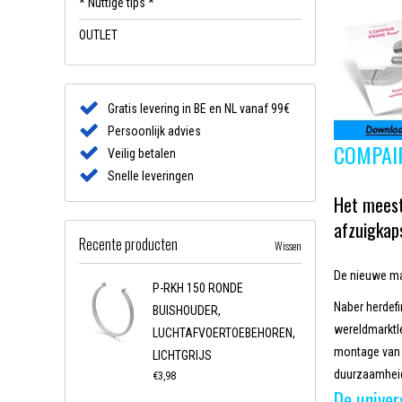
* Nuttige tips *
OUTLET
Gratis levering in BE en NL vanaf 99€
Persoonlijk advies
COMPAI
Veilig betalen
Snelle leveringen
Het meest
afzuigkap
Recente producten
Wissen
De nieuwe ma
P-RKH 150 RONDE
Naber herdefi
BUISHOUDER,
wereldmarktle
LUCHTAFVOERTOEBEHOREN,
montage van 
LICHTGRIJS
duurzaamheid
€3,98
De univer