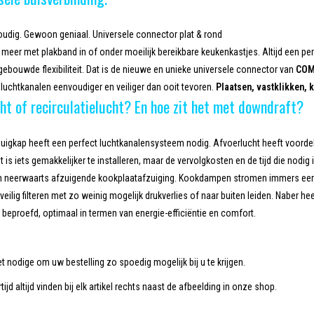
oudig. Gewoon geniaal. Universele connector plat & rond
meer met plakband in of onder moeilijk bereikbare keukenkastjes. Altijd een p
gebouwde flexibiliteit. Dat is de nieuwe en unieke universele connector van
COM
uchtkanalen eenvoudiger en veiliger dan ooit tevoren.
Plaatsen, vastklikken, k
ht of recirculatielucht? En hoe zit het met downdraft?
igkap heeft een perfect luchtkanalensysteem nodig. Afvoerlucht heeft voordele
t is iets gemakkelijker te installeren, maar de vervolgkosten en de tijd die nodig
jn neerwaarts afzuigende kookplaatafzuiging. Kookdampen stromen immers eerst
eilig filteren met zo weinig mogelijk drukverlies of naar buiten leiden. Naber h
beproefd, optimaal in termen van energie-efficiëntie en comfort.
et nodige om uw bestelling zo spoedig mogelijk bij u te krijgen.
tijd altijd vinden bij elk artikel rechts naast de afbeelding in onze shop.