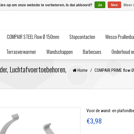
kies op om onze website te verbeteren. Is dat akkoord?
Ja
Nee
Meer 
COMPAIR STEEL Flow Ø 150mm
Stopcontacten
Wesco Prullenb
Terrasverwarmer
Wandschappen
Barbecues
Onderhoud en
er, Luchtafvoertoebehoren,
Home
/
COMPAIR PRIME flow 
Voor de wand- en plafondb
€3,98