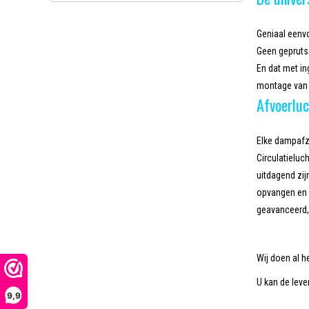
Geniaal eenv
Geen gepruts 
En dat met in
montage van l
Afvoerluc
Elke dampafzu
Circulatieluch
uitdagend zi
opvangen en v
geavanceerd, 
Wij doen al h
U kan de lever
9,9