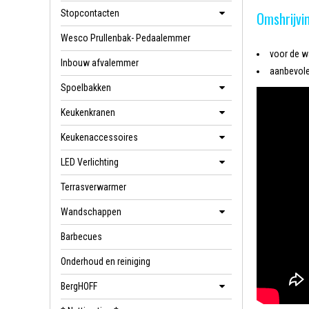
Stopcontacten
Omshrijvi
Wesco Prullenbak- Pedaalemmer
voor de w
Inbouw afvalemmer
aanbevol
Spoelbakken
Keukenkranen
Keukenaccessoires
LED Verlichting
Terrasverwarmer
Wandschappen
Barbecues
Onderhoud en reiniging
BergHOFF