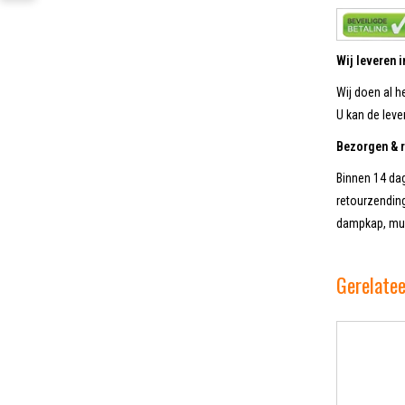
Wij leveren 
Wij doen al h
U kan de lever
Bezorgen & 
Binnen 14 dag
retourzending
dampkap, muu
Gerelate