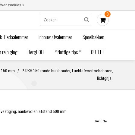
Blogs
Bestellen - €0,00
Inloggen
over cookies »
0
ak- Pedaalemmer
Inbouw afvalemmer
Spoelbakken
 reiniging
BergHOFF
* Nuttige tips *
OUTLET
Ø 150 mm
/
P-RKH 150 ronde buishouder, Luchtafvoertoebehoren,
lichtgrijs
evestiging, aanbevolen afstand 500 mm
Incl. btw