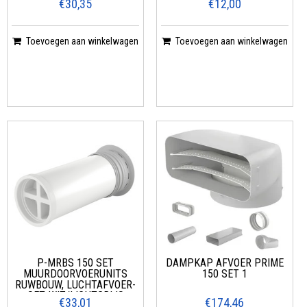
€30,35
€12,00
Toevoegen aan winkelwagen
Toevoegen aan winkelwagen
P-MRBS 150 SET
DAMPKAP AFVOER PRIME
MUURDOORVOERUNITS
150 SET 1
RUWBOUW, LUCHTAFVOER-
SET, WIT/LICHTGRIJS
€33,01
€174,46