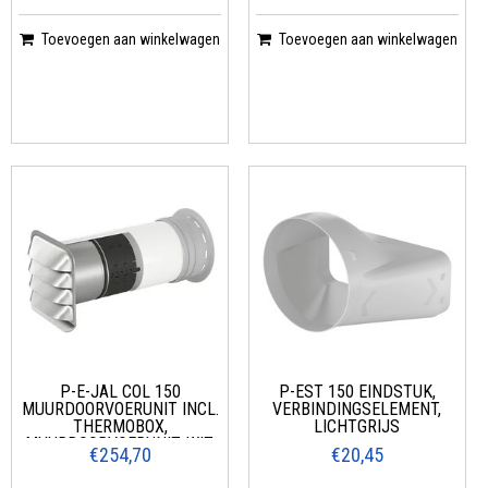
Toevoegen aan winkelwagen
Toevoegen aan winkelwagen
P-E-JAL COL 150
P-EST 150 EINDSTUK,
MUURDOORVOERUNIT INCL.
VERBINDINGSELEMENT,
THERMOBOX,
LICHTGRIJS
MUURDOORVOERUNIT, WIT,
€254,70
€20,45
ROESTVRIJ STAAL