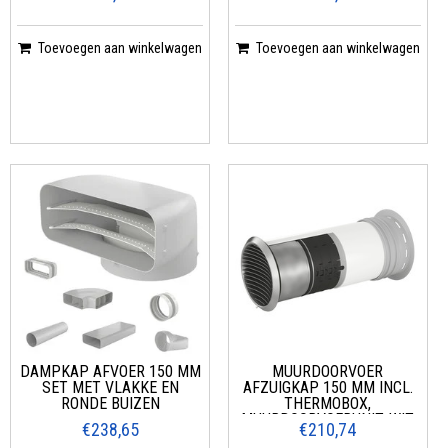
Toevoegen aan winkelwagen
Toevoegen aan winkelwagen
DAMPKAP AFVOER 150 MM
MUURDOORVOER
SET MET VLAKKE EN
AFZUIGKAP 150 MM INCL.
RONDE BUIZEN
THERMOBOX,
MUURDOORVOERUNIT, WIT,
€238,65
€210,74
ROESTVRIJ STAAL