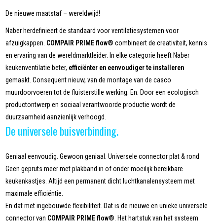
De nieuwe maatstaf – wereldwijd!
Naber herdefinieert de standaard voor ventilatiesystemen voor
afzuigkappen.
COMPAIR PRIME flow®
combineert de creativiteit, kennis
en ervaring van de wereldmarktleider. In elke categorie heeft Naber
keukenventilatie beter,
efficiënter en eenvoudiger te installeren
gemaakt. Consequent nieuw, van de montage van de casco
muurdoorvoeren tot de fluisterstille werking. En: Door een ecologisch
productontwerp en sociaal verantwoorde productie wordt de
duurzaamheid aanzienlijk verhoogd.
De universele buisverbinding.
Geniaal eenvoudig. Gewoon geniaal. Universele connector plat & rond
Geen gepruts meer met plakband in of onder moeilijk bereikbare
keukenkastjes. Altijd een permanent dicht luchtkanalensysteem met
maximale efficiëntie.
En dat met ingebouwde flexibiliteit. Dat is de nieuwe en unieke universele
connector van
COMPAIR PRIME flow®
. Het hartstuk van het systeem