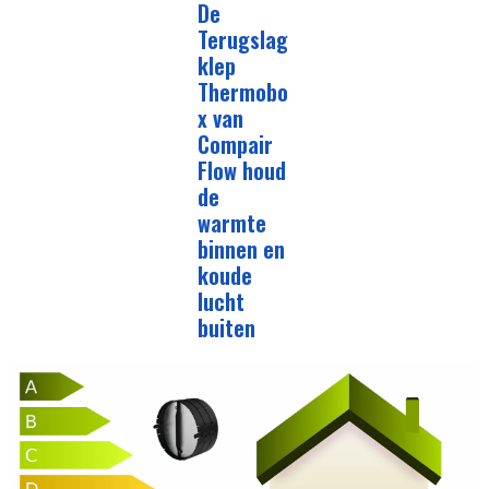
De
Terugslag
klep
Thermobo
x van
Compair
Flow houd
de
warmte
binnen en
koude
lucht
buiten