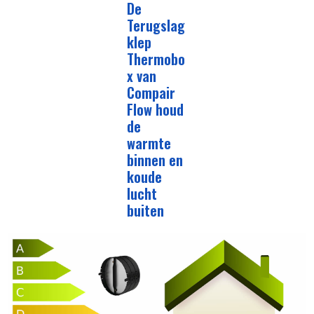
De
Terugslag
klep
Thermobo
x van
Compair
Flow houd
de
warmte
binnen en
koude
lucht
buiten