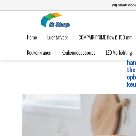
Wij slaan coo
Home
Luchtafvoer
COMPAIR PRIME flow Ø 150 mm
Waardevolle tips over spoelbakken, men
Keukenkranen
Keukenaccessoires
LED Verlichting
Waa
han
the
opb
keu