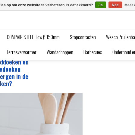
kies op om onze website te verbeteren. Is dat akkoord?
Ja
Nee
Meer 
COMPAIR STEEL Flow Ø 150mm
Stopcontacten
Wesco Prullenb
gkranen, luchtafvoer en veel meer...
Terrasverwarmer
Wandschappen
Barbecues
Onderhoud en
r kun je
ddoeken en
edoeken
ergen in de
ken?