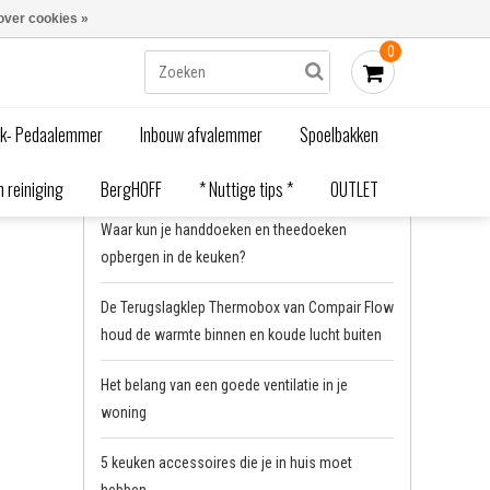
Blogs
Bestellen - €0,00
Inloggen
over cookies »
0
Home
/
Waardevolle tips
/
Nette en effiënte keuken
ak- Pedaalemmer
Inbouw afvalemmer
Spoelbakken
Recente artikelen
 reiniging
BergHOFF
* Nuttige tips *
OUTLET
Waar kun je handdoeken en theedoeken
opbergen in de keuken?
De Terugslagklep Thermobox van Compair Flow
houd de warmte binnen en koude lucht buiten
Het belang van een goede ventilatie in je
woning
5 keuken accessoires die je in huis moet