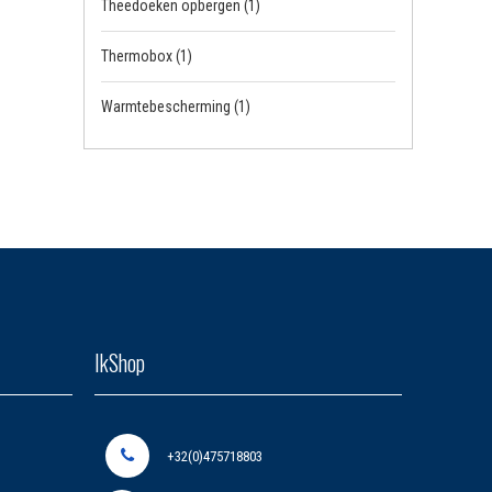
Theedoeken opbergen
(1)
Thermobox
(1)
Warmtebescherming
(1)
IkShop
+32(0)475718803