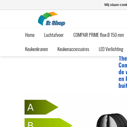
Wij slaan coo
Home
Luchtafvoer
COMPAIR PRIME flow Ø 150 mm
Waardevolle tips over spoelbakken, men
Keukenkranen
Keukenaccessoires
LED Verlichting
De 
The
Com
de 
en 
bui