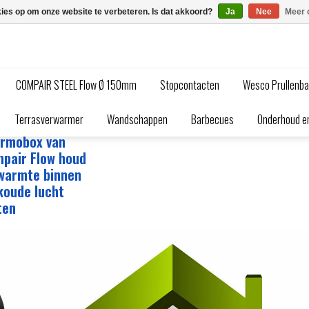
kies op om onze website te verbeteren. Is dat akkoord?
Ja
Nee
Meer 
COMPAIR STEEL Flow Ø 150mm
Stopcontacten
Wesco Prullenb
gkranen, luchtafvoer en veel meer...
Terrasverwarmer
Wandschappen
Barbecues
Onderhoud en
Terugslagklep
rmobox van
pair Flow houd
warmte binnen
koude lucht
ten