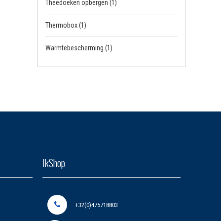
Theedoeken opbergen
(1)
Thermobox
(1)
Warmtebescherming
(1)
IkShop
+32(0)475718803