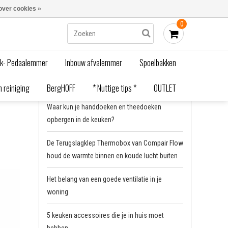
Blogs
Bestellen - €0,00
Inloggen
over cookies »
0
Home
/
Waardevolle tips
/
Energiebesparing
ak- Pedaalemmer
Inbouw afvalemmer
Spoelbakken
Recente artikelen
 reiniging
BergHOFF
* Nuttige tips *
OUTLET
Waar kun je handdoeken en theedoeken
opbergen in de keuken?
De Terugslagklep Thermobox van Compair Flow
houd de warmte binnen en koude lucht buiten
Het belang van een goede ventilatie in je
woning
5 keuken accessoires die je in huis moet