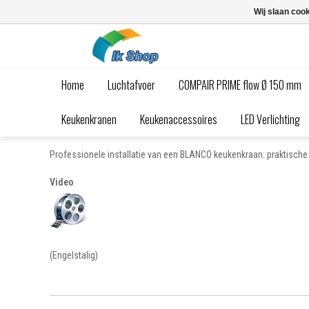
Wij slaan coo
Home
Luchtafvoer
COMPAIR PRIME flow Ø 150 mm
Monteren van een keukenkraan
Keukenkranen
Keukenaccessoires
LED Verlichting
Geplaatst op
1 Januari 2016
0
Professionele installatie van een BLANCO keukenkraan: praktische 
Video
(Engelstalig)