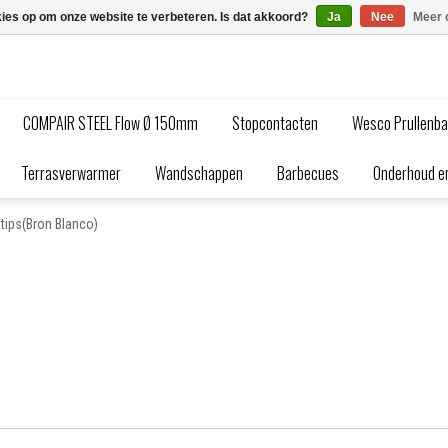
kies op om onze website te verbeteren. Is dat akkoord?
Ja
Nee
Meer 
COMPAIR STEEL Flow Ø 150mm
Stopcontacten
Wesco Prullenb
Terrasverwarmer
Wandschappen
Barbecues
Onderhoud en
tips(Bron Blanco)