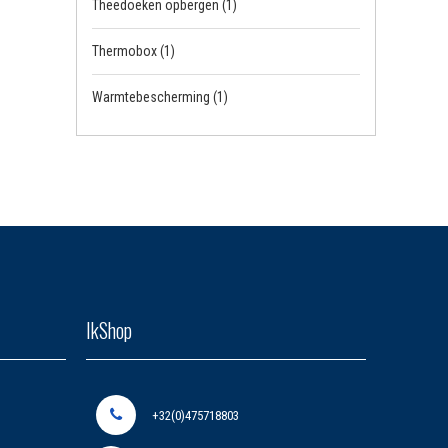
Theedoeken opbergen
(1)
Thermobox
(1)
Warmtebescherming
(1)
IkShop
+32(0)475718803