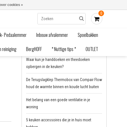
Blogs
Bestellen - €0,00
Inloggen
over cookies »
0
Home
/
Monteren van een keukenkraan
/
Waardevolle tips
ak- Pedaalemmer
Inbouw afvalemmer
Spoelbakken
Recente artikelen
 reiniging
BergHOFF
* Nuttige tips *
OUTLET
Waar kun je handdoeken en theedoeken
opbergen in de keuken?
De Terugslagklep Thermobox van Compair Flow
houd de warmte binnen en koude lucht buiten
Het belang van een goede ventilatie in je
woning
5 keuken accessoires die je in huis moet